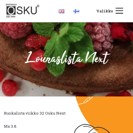
Valikko
Lounaslista Next
Ruokalista viikko 32 Osku Next
Ma 3.8.