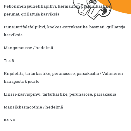
Pekoninen jauhelihapihvi, kermainen pippurikastike,
perunat, grillattuja kasviksia
Punajuurifalafelpihvi, kookos-currykastike, basmati, grillattuja
kasviksia
Mangomousse / hedelmä
Ti 4.8.
Kirjolohta, tartarkastike, perunasose, parsakaalia / Välimeren
kanapasta & juusto
Linssi-kasvispihvi, tartarkastike, perunasose, parsakaalia
Mansikkasmoothie / hedelmä
Ke 5.8.