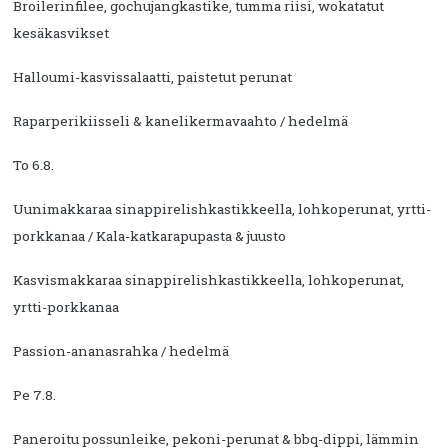
Broilerinfilee, gochujangkastike, tumma riisi, wokatatut
kesäkasvikset
Halloumi-kasvissalaatti, paistetut perunat
Raparperikiisseli & kanelikermavaahto / hedelmä
To 6.8.
Uunimakkaraa sinappirelishkastikkeella, lohkoperunat, yrtti-
porkkanaa / Kala-katkarapupasta & juusto
Kasvismakkaraa sinappirelishkastikkeella, lohkoperunat,
yrtti-porkkanaa
Passion-ananasrahka / hedelmä
Pe 7.8.
Paneroitu possunleike, pekoni-perunat & bbq-dippi, lämmin