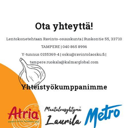
Ota yhteyttä!
Lentokonetehtaan Ravinto-osuuskunta | Ruskontie 55, 33710
TAMPERE | 040 865 8996
Y-tunnus 0155369-4 | osku@ravintolaosku.fi |
tampere.ruokala@kalmarglobal.com
Yhteistyökumppanimme