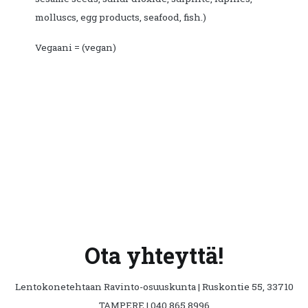
molluscs, egg products, seafood, fish.)
Vegaani = (vegan)
Ota yhteyttä!
Lentokonetehtaan Ravinto-osuuskunta | Ruskontie 55, 33710
TAMPERE | 040 865 8996