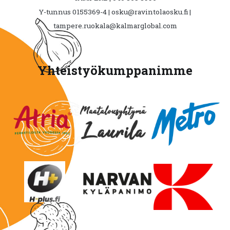
Y-tunnus 0155369-4 | osku@ravintolaosku.fi |
tampere.ruokala@kalmarglobal.com
Yhteistyökumppanimme