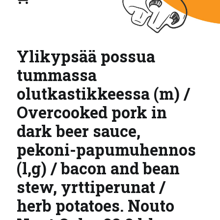
Ylikypsää possua
tummassa
olutkastikkeessa (m) /
Overcooked pork in
dark beer sauce,
pekoni-papumuhennos
(l,g) / bacon and bean
stew, yrttiperunat /
herb potatoes. Nouto