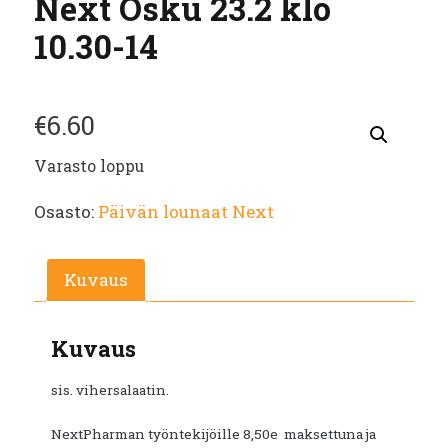
Next Osku 23.2 klo
10.30-14
€
6.60
Varasto loppu
Osasto:
Päivän lounaat Next
Kuvaus
Kuvaus
sis. vihersalaatin.
NextPharman työntekijöille 8,50e maksettuna ja