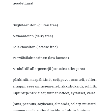
noudettuna!
G=gluteeniton (gluten free)
M=maidoton (dairy free)
L=laktoositon (lactose free)
VL=vähälaktoosinen (low lactose)
A=sisältää allergeenejä (contains allergens)
pähkinät, maapähkinät, soijapavut, manteli, selleri,
sinappi, seesaminsiemenet, rikkidioksidi, sulfiitti,
lupiinit ja nilviäiset, munatuotteet, äyriäiset, kalat.
(nuts, peanuts, soybeans, almonds, celery, mustard,
sesame seeds, sulfur dioxide, sulphite, lupines,