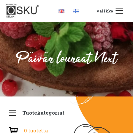
Valikko
Päivän lounaat Next
Tuotekategoriat
0 tuotetta