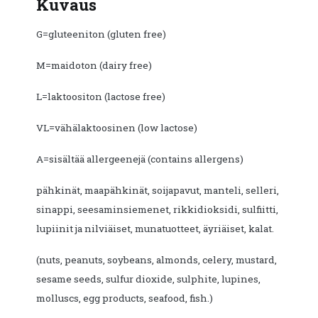
Kuvaus
G=gluteeniton (gluten free)
M=maidoton (dairy free)
L=laktoositon (lactose free)
VL=vähälaktoosinen (low lactose)
A=sisältää allergeenejä (contains allergens)
pähkinät, maapähkinät, soijapavut, manteli, selleri,
sinappi, seesaminsiemenet, rikkidioksidi, sulfiitti,
lupiinit ja nilviäiset, munatuotteet, äyriäiset, kalat.
(nuts, peanuts, soybeans, almonds, celery, mustard,
sesame seeds, sulfur dioxide, sulphite, lupines,
molluscs, egg products, seafood, fish.)