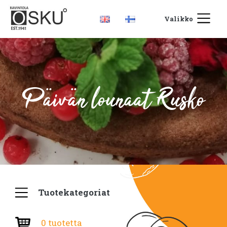
Valikko
Päivän lounaat Rusko
Tuotekategoriat
0 tuotetta