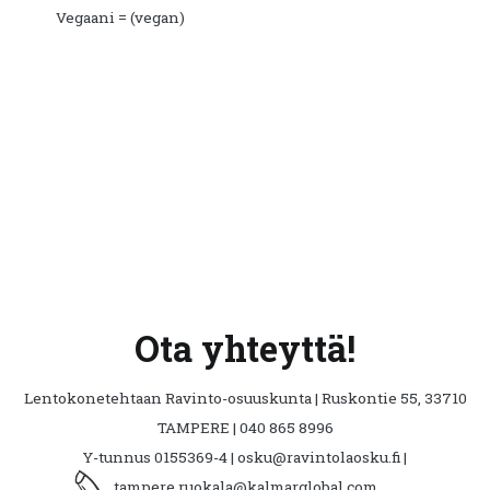
Vegaani = (vegan)
Ota yhteyttä!
Lentokonetehtaan Ravinto-osuuskunta | Ruskontie 55, 33710
TAMPERE | 040 865 8996
Y-tunnus 0155369-4 | osku@ravintolaosku.fi |
tampere.ruokala@kalmarglobal.com