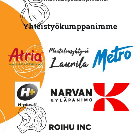
Yhteistyökumppanimme