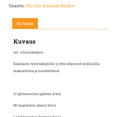
Osasto:
Päivän lounaat Rusko
Kuvaus
Kuvaus
sis. vihersalaatin.
Kalmarin työntekijöille 11,90e edenred mobiililla
maksettuna ja noudettuna!
G=gluteeniton (gluten free)
M=maidoton (dairy free)
L=laktoositon (lactose free)