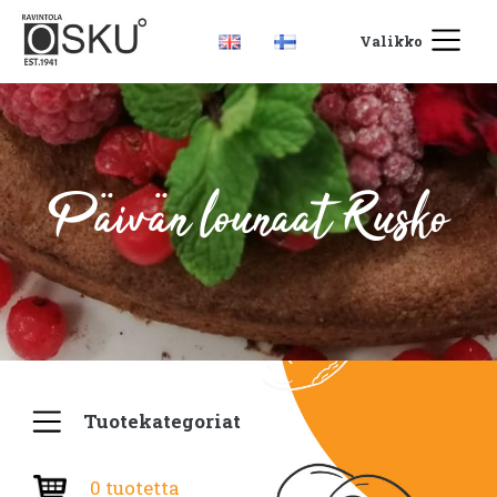
Valikko
Päivän lounaat Rusko
Tuotekategoriat
0 tuotetta