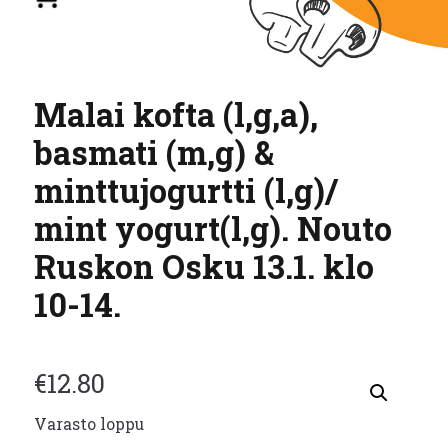
Malai kofta (l,g,a),
basmati (m,g) &
minttujogurtti (l,g)/
mint yogurt(l,g). Nouto
Ruskon Osku 13.1. klo
10-14.
€
12.80
Varasto loppu