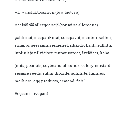
VL=vähälaktoosinen (low lactose)
A=sisältää allergeenejä (contains allergens)
pähkinät, maapähkinät, soijapavut, manteli, selleri,
sinappi, seesaminsiemenet, rikkidioksidi, sulfiitti,
lupiinit ja nilviäiset, munatuotteet, äyriäiset, kalat.
(nuts, peanuts, soybeans, almonds, celery, mustard,
sesame seeds, sulfur dioxide, sulphite, lupines,
molluscs, egg products, seafood, fish.)
Vegaani = (vegan)