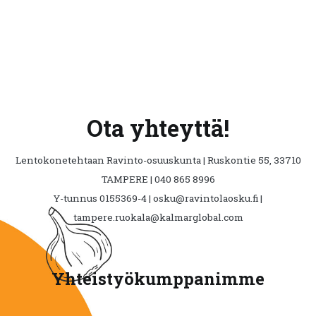
Ota yhteyttä!
Lentokonetehtaan Ravinto-osuuskunta | Ruskontie 55, 33710
TAMPERE | 040 865 8996
Y-tunnus 0155369-4 | osku@ravintolaosku.fi |
tampere.ruokala@kalmarglobal.com
Yhteistyökumppanimme