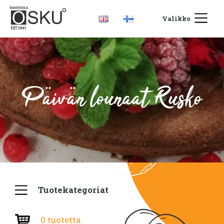
Valikko
Päivän lounaat Rusko
Tuotekategoriat
0 tuotetta