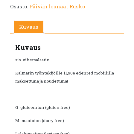
Osasto:
Päivän lounaat Rusko
oli:
on:
€12.80.
€6.60.
Kuvaus
Kuvaus
sis. vihersalaatin.
Kalmarin työntekijöille 11,90e edenred mobiililla
maksettuna ja noudettuna!
G=gluteeniton (gluten free)
M=maidoton (dairy free)
L=laktoositon (lactose free)