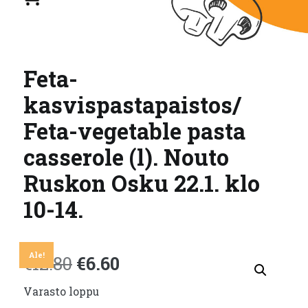
Feta-
kasvispastapaistos/
Feta-vegetable pasta
casserole (l). Nouto
Ruskon Osku 22.1. klo
10-14.
Ale!
Alkuperäinen
Nykyinen
€
12.80
€
6.60
Varasto loppu
hinta
hinta