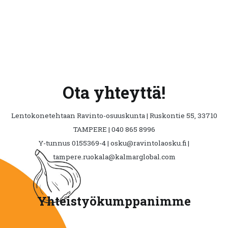
Ota yhteyttä!
Lentokonetehtaan Ravinto-osuuskunta | Ruskontie 55, 33710
TAMPERE | 040 865 8996
Y-tunnus 0155369-4 | osku@ravintolaosku.fi |
tampere.ruokala@kalmarglobal.com
Yhteistyökumppanimme