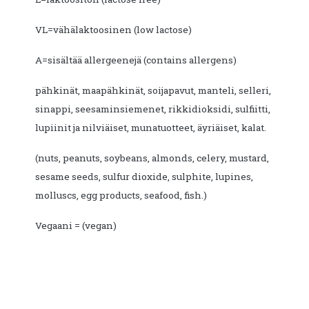
VL=vähälaktoosinen (low lactose)
A=sisältää allergeenejä (contains allergens)
pähkinät, maapähkinät, soijapavut, manteli, selleri,
sinappi, seesaminsiemenet, rikkidioksidi, sulfiitti,
lupiinit ja nilviäiset, munatuotteet, äyriäiset, kalat.
(nuts, peanuts, soybeans, almonds, celery, mustard,
sesame seeds, sulfur dioxide, sulphite, lupines,
molluscs, egg products, seafood, fish.)
Vegaani = (vegan)