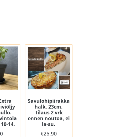
 Extra
Savulohipiirakka
iviöljy
halk. 23cm.
ullo.
Tilaus 2 vrk
vintola
ennen noutoa, ei
 10-14.
la-su.
20
€
25.90