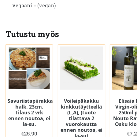
Vegaani = (vegan)
Tutustu myös
Savuriistapiirakka
Voileipäkakku
Elisaia
halk. 23cm.
kinkkutäytteellä
Virgin-oli
Tilaus 2 vrk
(L,A), (tuote
250ml p
ennen noutoa, ei
tilattava 2
Nouto Ra
la-su.
vuorokautta
Osku klo
ennen noutoa, ei
€
25.90
€
7.
la-su)