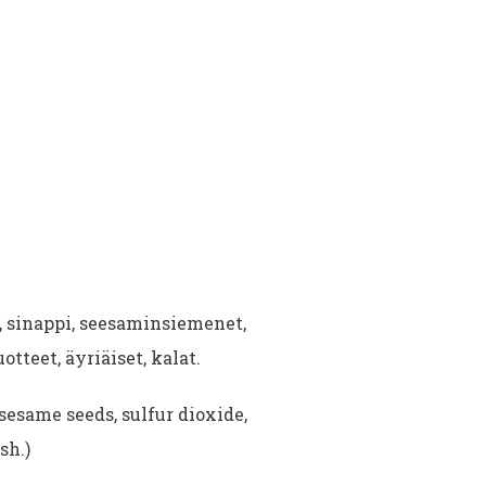
i, sinappi, seesaminsiemenet,
uotteet, äyriäiset, kalat.
sesame seeds, sulfur dioxide,
sh.)