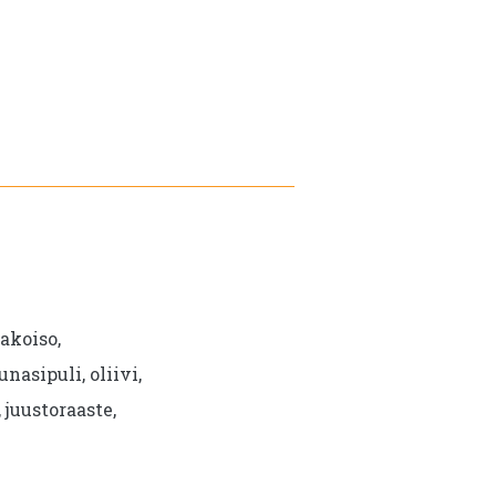
,
akoiso,
unasipuli, oliivi,
juustoraaste,