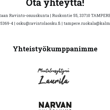
Ota yhteyttä!
aan Ravinto-osuuskunta | Ruskontie 55, 33710 TAMPERE 
5369-4 | osku@ravintolaosku.fi | tampere.ruokala@kal
Yhteistyökumppanimme