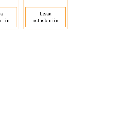
ää
Lisää
oriin
ostoskoriin
a.