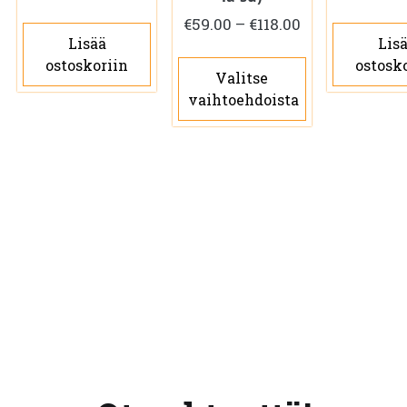
Hintaluokka:
€
59.00
–
€
118.00
Lisää
Lis
€59.00
Tällä
ostoskoriin
ostosk
-
Valitse
tuotteella
€118.00
vaihtoehdoista
on
useampi
muunnelm
Voit
tehdä
valinnat
tuotteen
sivulla.