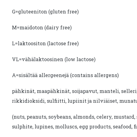
G=gluteeniton (gluten free)
M=maidoton (dairy free)
L=laktoositon (lactose free)
VL=vähälaktoosinen (low lactose)
A=sisältää allergeenejä (contains allergens)
pähkinät, maapähkinät, soijapavut, manteli, seller
rikkidioksidi, sulfiitti, lupiinit ja nilviäiset, munat
(nuts, peanuts, soybeans, almonds, celery, mustard, 
sulphite, lupines, molluscs, egg products, seafood, fi