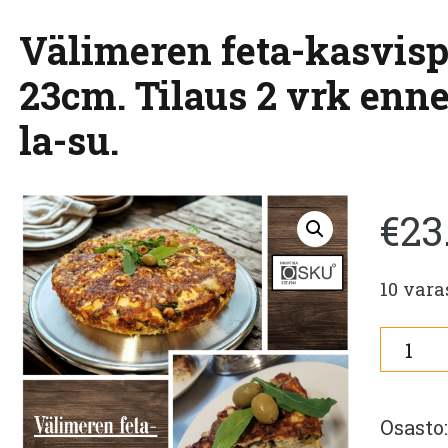
Välimeren feta-kasvisp
23cm. Tilaus 2 vrk enne
la-su.
€
23
10 vara
Välim
feta-
kasvis
Osasto
halk.