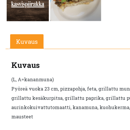
23cm.
Tilaus
2
vrk
ennen
Kuvaus
noutoa
ei
Kuvaus
la-
su.
(L, A=kananmuna)
määrä
Pyöreä vuoka 23 cm, pizzapohja, feta, grillattu mun
grillattu kesäkurpitsa, grillattu paprika, grillattu p
aurinkokuivattutomaatti, kanamuna, kuohukerma, 
mausteet