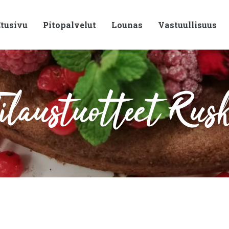
tusivu
Pitopalvelut
Lounas
Vastuullisuus
ilaustuotteet Rus