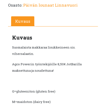
Osasto:
Päivän lounaat Linnavuori
Kuvaus
Kuvaus
Suomalaista makkaraa lisukkeineen sis.
vihersalaatin.
Agco Powerin työntekijöille 8,50€ JotBarilla
maksettuna ja noudettuna!
G=gluteeniton (gluten free)
M=maidoton (dairy free)