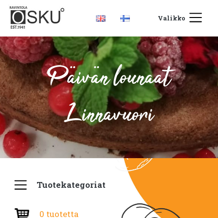
Valikko
Päivän lounaat
Linnavuori
Tuotekategoriat
0 tuotetta