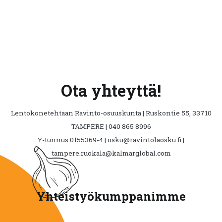
Ota yhteyttä!
Lentokonetehtaan Ravinto-osuuskunta | Ruskontie 55, 33710
TAMPERE | 040 865 8996
Y-tunnus 0155369-4 | osku@ravintolaosku.fi |
tampere.ruokala@kalmarglobal.com
Yhteistyökumppanimme