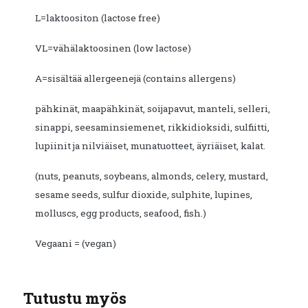
L=laktoositon (lactose free)
VL=vähälaktoosinen (low lactose)
A=sisältää allergeenejä (contains allergens)
pähkinät, maapähkinät, soijapavut, manteli, selleri,
sinappi, seesaminsiemenet, rikkidioksidi, sulfiitti,
lupiinit ja nilviäiset, munatuotteet, äyriäiset, kalat.
(nuts, peanuts, soybeans, almonds, celery, mustard,
sesame seeds, sulfur dioxide, sulphite, lupines,
molluscs, egg products, seafood, fish.)
Vegaani = (vegan)
Tutustu myös