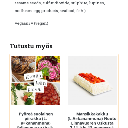
sesame seeds, sulfur dioxide, sulphite, lupines,
molluscs, egg products, seafood, fish.)
Vegaani = (vegan)
Tutustu myös
Pyöreä suolainen
Mansikkakakku
piirakka (L,
(L,A=kananmuna) Nouto
a=kananmuna)
Linnavuoren Oskusta
foliovuoassa (halk.
7.11. klo 13 mennessä.