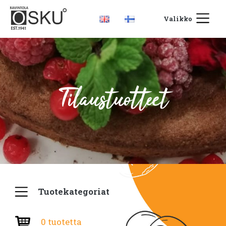
Valikko
Tilaustuotteet
Tuotekategoriat
0 tuotetta