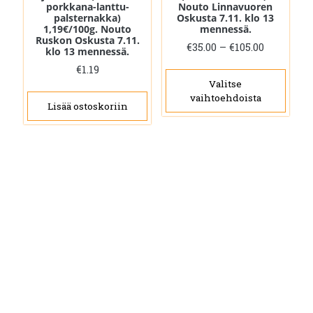
porkkana-lanttu-
Nouto Linnavuoren
palsternakka)
Oskusta 7.11. klo 13
1,19€/100g. Nouto
mennessä.
Ruskon Oskusta 7.11.
Hintaluo
€
35.00
–
€
105.00
klo 13 mennessä.
€35.00
Täll
€
1.19
-
tuot
Valitse
€105.00
vaihtoehdoista
on
Lisää ostoskoriin
use
muu
Voit
tehd
vali
tuot
sivul