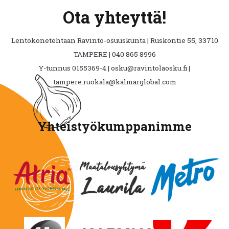
Ota yhteyttä!
Lentokonetehtaan Ravinto-osuuskunta | Ruskontie 55, 33710
TAMPERE | 040 865 8996
Y-tunnus 0155369-4 | osku@ravintolaosku.fi |
tampere.ruokala@kalmarglobal.com
Yhteistyökumppanimme