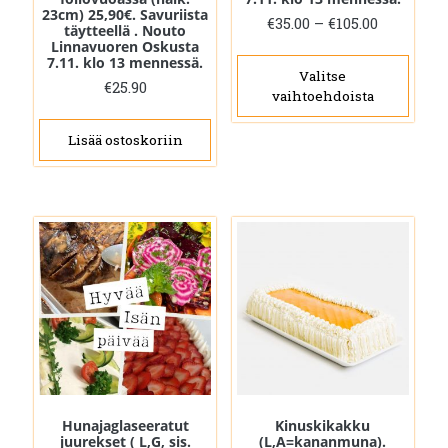
23cm) 25,90€. Savuriista
Hintaluo
€
35.00
–
€
105.00
täytteellä . Nouto
€35.00
Linnavuoren Oskusta
Täll
7.11. klo 13 mennessä.
-
tuot
Valitse
€105.00
€
25.90
vaihtoehdoista
on
use
Lisää ostoskoriin
muu
Voit
tehd
vali
tuot
sivul
Hunajaglaseeratut
Kinuskikakku
juurekset ( L,G, sis.
(L,A=kananmuna).