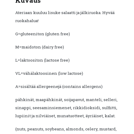
Kuvaus
Ateriaan kuuluu lisuke salaatti ja jälkiruoka. Hyvää
ruokahalua!
G=gluteeniton (gluten free)
M=maidoton (dairy free)
L=laktoositon (lactose free)
VL=vähälaktoosinen (low lactose)
A=sisältää allergeenejä (contains allergens)
pähkinät, maapähkinät, soijapavut, manteli, selleri,
sinappi, seesaminsiemenet, rikkidioksidi, sulfiitti,
lupiinit ja nilviäiset, munatuotteet, äyriäiset, kalat.
(nuts, peanuts, soybeans, almonds, celery, mustard,