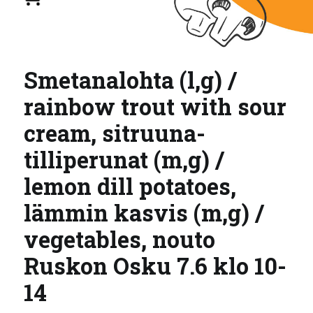
Smetanalohta (l,g) /
rainbow trout with sour
cream, sitruuna-
tilliperunat (m,g) /
lemon dill potatoes,
lämmin kasvis (m,g) /
vegetables, nouto
Ruskon Osku 7.6 klo 10-
14