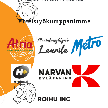
tampere.ruokala@kalmarglobal.com
Yhteistyökumppanimme