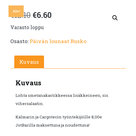
Ale!
Alkuperäinen
Nykyinen
€
12.10
€
6.60
Varasto loppu
hinta
hinta
Osasto:
Päivän lounaat Rusko
oli:
on:
€12.10.
€6.60.
Kuvaus
Kuvaus
Lohta smetanakastikkeessa lisäkkeineen, sis.
vihersalaatin.
Kalmarin ja Cargotecin työntekijöille 8,00e
JotBarilla maksettuna ja noudettuna!