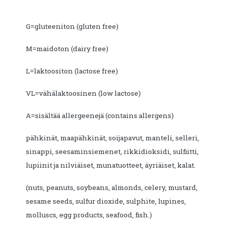
G=gluteeniton (gluten free)
M=maidoton (dairy free)
L=laktoositon (lactose free)
VL=vähälaktoosinen (low lactose)
A=sisältää allergeenejä (contains allergens)
pähkinät, maapähkinät, soijapavut, manteli, selleri,
sinappi, seesaminsiemenet, rikkidioksidi, sulfiitti,
lupiinit ja nilviäiset, munatuotteet, äyriäiset, kalat.
(nuts, peanuts, soybeans, almonds, celery, mustard,
sesame seeds, sulfur dioxide, sulphite, lupines,
molluscs, egg products, seafood, fish.)