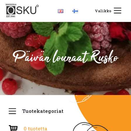
Valikko
Päivän lounaat Rusko
Tuotekategoriat
0 tuotetta