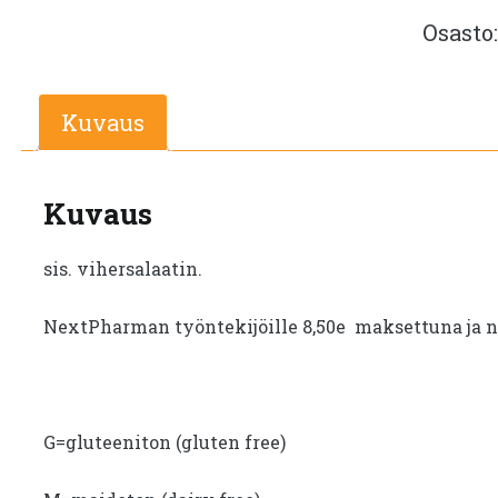
Osasto
Kuvaus
Kuvaus
sis. vihersalaatin.
NextPharman työntekijöille 8,50e maksettuna ja 
G=gluteeniton (gluten free)