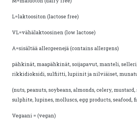
M=maidoton (dairy free)
L=laktoositon (lactose free)
VL=vähälaktoosinen (low lactose)
A=sisältää allergeenejä (contains allergens)
pähkinät, maapähkinät, soijapavut, manteli, seller
rikkidioksidi, sulfiitti, lupiinit ja nilviäiset, munat
(nuts, peanuts, soybeans, almonds, celery, mustard, 
sulphite, lupines, molluscs, egg products, seafood, fi
Vegaani = (vegan)