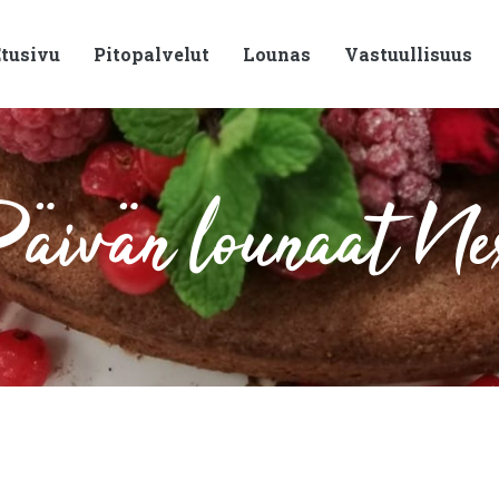
tusivu
Pitopalvelut
Lounas
Vastuullisuus
äivän lounaat Ne