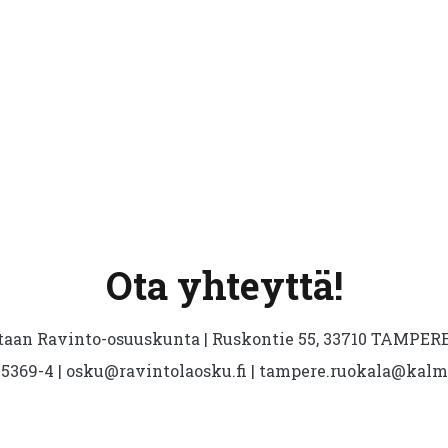
Ota yhteyttä!
aan Ravinto-osuuskunta | Ruskontie 55, 33710 TAMPERE 
5369-4 | osku@ravintolaosku.fi | tampere.ruokala@kal