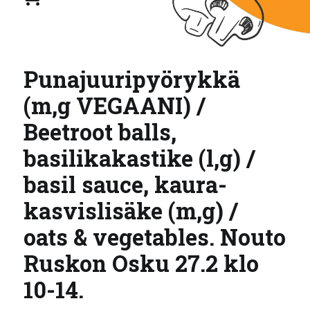
Punajuuripyörykkä
(m,g VEGAANI) /
Beetroot balls,
basilikakastike (l,g) /
basil sauce, kaura-
kasvislisäke (m,g) /
oats & vegetables. Nouto
Ruskon Osku 27.2 klo
10-14.