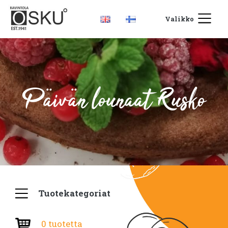
Valikko
Päivän lounaat Rusko
Tuotekategoriat
0 tuotetta