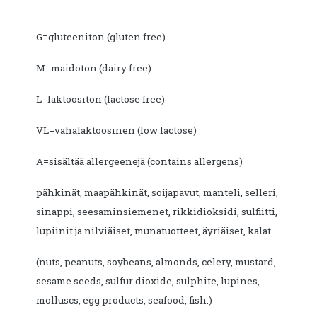
G=gluteeniton (gluten free)
M=maidoton (dairy free)
L=laktoositon (lactose free)
VL=vähälaktoosinen (low lactose)
A=sisältää allergeenejä (contains allergens)
pähkinät, maapähkinät, soijapavut, manteli, selleri,
sinappi, seesaminsiemenet, rikkidioksidi, sulfiitti,
lupiinit ja nilviäiset, munatuotteet, äyriäiset, kalat.
(nuts, peanuts, soybeans, almonds, celery, mustard,
sesame seeds, sulfur dioxide, sulphite, lupines,
molluscs, egg products, seafood, fish.)