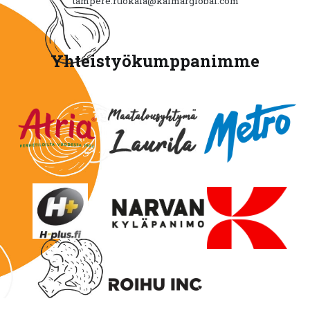
tampere.ruokala@kalmarglobal.com
Yhteistyökumppanimme