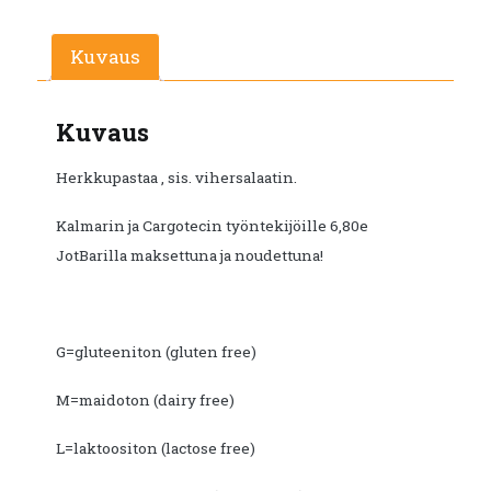
€9.90.
€5.50.
Kuvaus
Kuvaus
Herkkupastaa , sis. vihersalaatin.
Kalmarin ja Cargotecin työntekijöille 6,80e
JotBarilla maksettuna ja noudettuna!
G=gluteeniton (gluten free)
M=maidoton (dairy free)
L=laktoositon (lactose free)