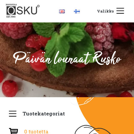
Valikko
Päivän lounaat Rusko
Tuotekategoriat
0 tuotetta