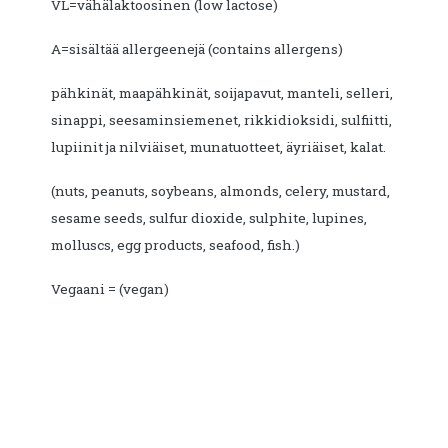
VL=vähälaktoosinen (low lactose)
A=sisältää allergeenejä (contains allergens)
pähkinät, maapähkinät, soijapavut, manteli, selleri,
sinappi, seesaminsiemenet, rikkidioksidi, sulfiitti,
lupiinit ja nilviäiset, munatuotteet, äyriäiset, kalat.
(nuts, peanuts, soybeans, almonds, celery, mustard,
sesame seeds, sulfur dioxide, sulphite, lupines,
molluscs, egg products, seafood, fish.)
Vegaani = (vegan)