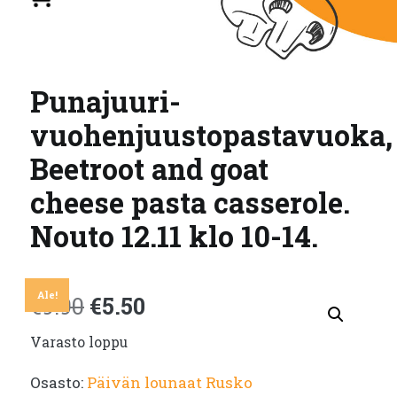
Punajuuri-
vuohenjuustopastavuoka,
Beetroot and goat
cheese pasta casserole.
Nouto 12.11 klo 10-14.
Ale!
Alkuperäinen
Nykyinen
€
9.90
€
5.50
Varasto loppu
hinta
hinta
Osasto:
Päivän lounaat Rusko
oli:
on: