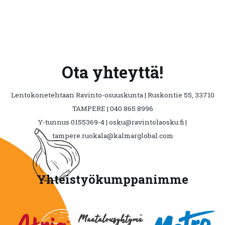
Ota yhteyttä!
Lentokonetehtaan Ravinto-osuuskunta | Ruskontie 55, 33710
TAMPERE | 040 865 8996
Y-tunnus 0155369-4 | osku@ravintolaosku.fi |
tampere.ruokala@kalmarglobal.com
Yhteistyökumppanimme