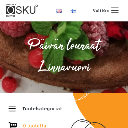
Valikko
Päivän lounaat
Linnavuori
Tuotekategoriat
0 tuotetta