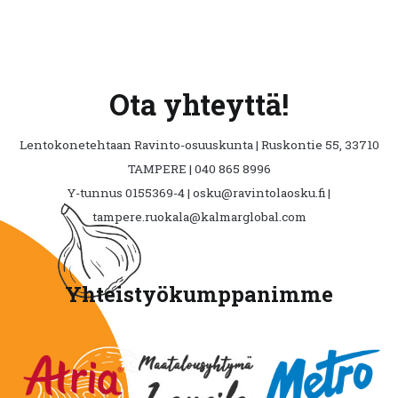
Ota yhteyttä!
Lentokonetehtaan Ravinto-osuuskunta | Ruskontie 55, 33710
TAMPERE | 040 865 8996
Y-tunnus 0155369-4 | osku@ravintolaosku.fi |
tampere.ruokala@kalmarglobal.com
Yhteistyökumppanimme