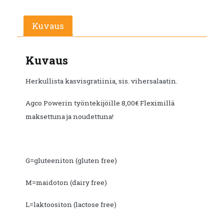
€12.10.
€6.60.
Kuvaus
Kuvaus
Herkullista kasvisgratiinia, sis. vihersalaatin.
Agco Powerin työntekijöille 8,00€ Fleximillä
maksettuna ja noudettuna!
G=gluteeniton (gluten free)
M=maidoton (dairy free)
L=laktoositon (lactose free)