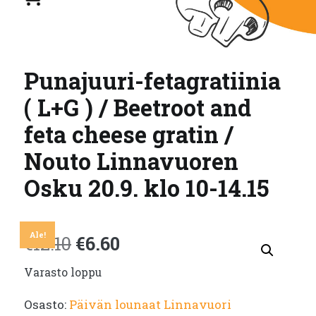
Punajuuri-fetagratiinia
( L+G ) / Beetroot and
feta cheese gratin /
Nouto Linnavuoren
Osku 20.9. klo 10-14.15
Ale!
Alkuperäinen
Nykyinen
€
12.10
€
6.60
Varasto loppu
hinta
hinta
Osasto:
Päivän lounaat Linnavuori
oli:
on: