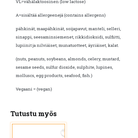
VL=vähälaktoosinen (low lactose)
A=sisältää allergeenejä (contains allergens)
pähkinät, maapähkinät, soijapavut, manteli, selleri,
sinappi, seesaminsiemenet, rikkidioksidi, sulfiitti,
lupiinit ja nilviäiset, munatuotteet, äyriäiset, kalat.
(nuts, peanuts, soybeans, almonds, celery, mustard,
sesame seeds, sulfur dioxide, sulphite, lupines,
molluscs, egg products, seafood, fish.)
Vegaani = (vegan)
Tutustu myös