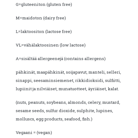
G=gluteeniton (gluten free)
M=maidoton (dairy free)
L=laktoositon (lactose free)
VL=vähälaktoosinen (low lactose)
A=sisältää allergeenejä (contains allergens)
pähkinät, maapähkinät, soijapavut, manteli, selleri,
sinappi, seesaminsiemenet, rikkidioksidi, sulfiitti,
lupiinit ja nilviäiset, munatuotteet, äyriäiset, kalat.
(nuts, peanuts, soybeans, almonds, celery, mustard,
sesame seeds, sulfur dioxide, sulphite, lupines,
molluscs, egg products, seafood, fish.)
Vegaani = (vegan)