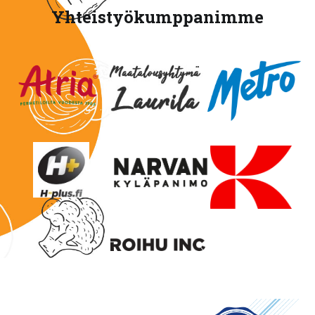
Yhteistyökumppanimme