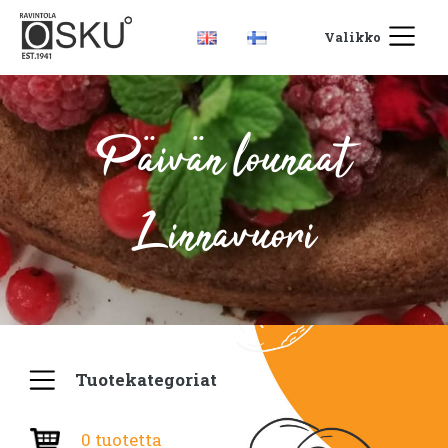
Valikko
Päivän lounaat
Linnavuori
Tuotekategoriat
0 tuotetta