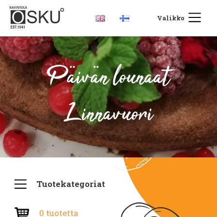
Valikko
Päivän lounaat
Linnavuori
Tuotekategoriat
0 tuotetta