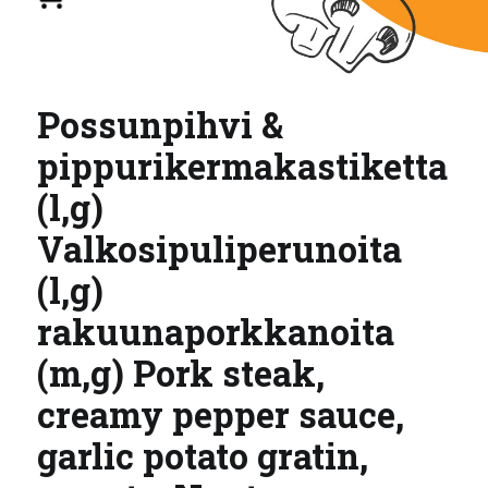
Possunpihvi &
pippurikermakastiketta
(l,g)
Valkosipuliperunoita
(l,g)
rakuunaporkkanoita
(m,g) Pork steak,
creamy pepper sauce,
garlic potato gratin,