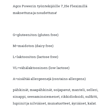
Agco Powerin työntekijöille 7,15e Fleximillä
maksettuna ja noudettuna!
G=gluteeniton (gluten free)
M=maidoton (dairy free)
L=laktoositon (lactose free)
VL=vähälaktoosinen (low lactose)
A=sisältää allergeenejä (contains allergens)
pähkinät, maapähkinät, soijapavut, manteli, selleri,
sinappi, seesaminsiemenet, rikkidioksidi, sulfiitti,
lupiinit ja nilviäiset, munatuotteet, äyriäiset, kalat.