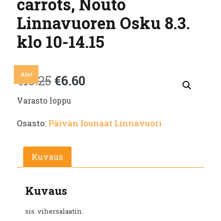
carrots, Nouto
Linnavuoren Osku 8.3.
klo 10-14.15
Ale!
Alkuperäinen
Nykyinen
€
10.25
€
6.60
Varasto loppu
hinta
hinta
Osasto:
Päivän lounaat Linnavuori
oli:
on:
€10.25.
€6.60.
Kuvaus
Kuvaus
sis. vihersalaatin.