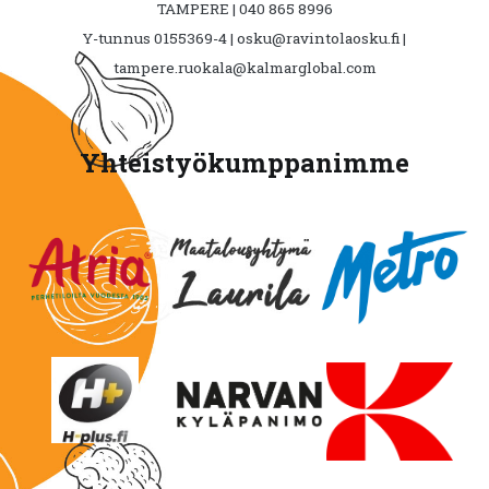
TAMPERE | 040 865 8996
Y-tunnus 0155369-4 | osku@ravintolaosku.fi |
tampere.ruokala@kalmarglobal.com
Yhteistyökumppanimme