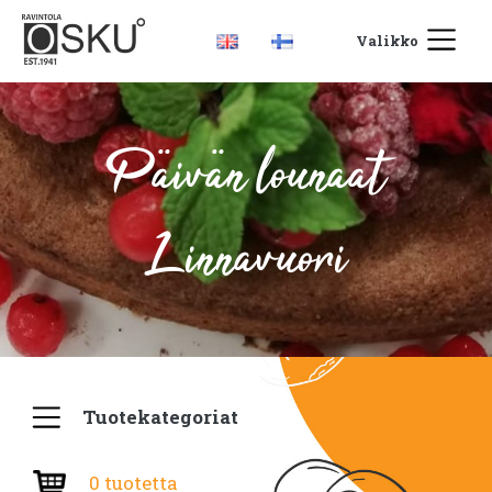
Valikko
Päivän lounaat
Linnavuori
Tuotekategoriat
0 tuotetta