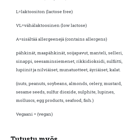
L=laktoositon (lactose free)
VL=vähälaktoosinen (low lactose)
A=sisältää allergeenejä (contains allergens)
pähkinät, maapähkinät, soijapavut, manteli, selleri,
sinappi, seesaminsiemenet, rikkidioksidi, sulfiitti,
lupiinit ja nilviäiset, munatuotteet, äyriäiset, kalat.
(nuts, peanuts, soybeans, almonds, celery, mustard,
sesame seeds, sulfur dioxide, sulphite, lupines,
molluscs, egg products, seafood, fish.)
Vegaani = (vegan)
Tutustu myös