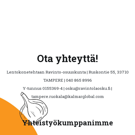
Ota yhteyttä!
Lentokonetehtaan Ravinto-osuuskunta | Ruskontie 55, 33710
TAMPERE | 040 865 8996
Y-tunnus 0155369-4 | osku@ravintolaosku.fi |
tampere.ruokala@kalmarglobal.com
Yhteistyökumppanimme