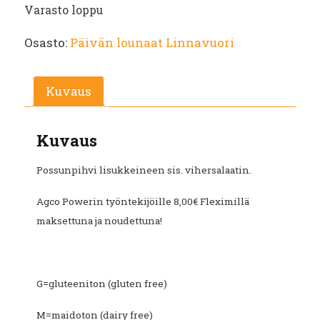
Varasto loppu
Osasto:
Päivän lounaat Linnavuori
Kuvaus
Kuvaus
Possunpihvi lisukkeineen sis. vihersalaatin.
Agco Powerin työntekijöille 8,00€ Fleximillä
maksettuna ja noudettuna!
G=gluteeniton (gluten free)
M=maidoton (dairy free)