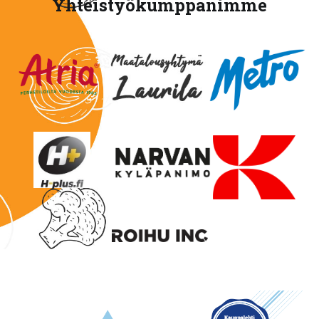
Yhteistyökumppanimme