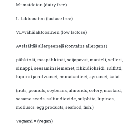
M=maidoton (dairy free)
L=laktoositon (lactose free)
VL=vähälaktoosinen (low lactose)
A=sisältää allergeenejä (contains allergens)
pähkinät, maapähkinät, soijapavut, manteli, selleri,
sinappi, seesaminsiemenet, rikkidioksidi, sulfiitti,
lupiinit ja nilviäiset, munatuotteet, äyriäiset, kalat.
(nuts, peanuts, soybeans, almonds, celery, mustard,
sesame seeds, sulfur dioxide, sulphite, lupines,
molluscs, egg products, seafood, fish.)
Vegaani = (vegan)