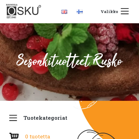
Valikko
Sesonkituotteet Rusko
Tuotekategoriat
0 tuotetta