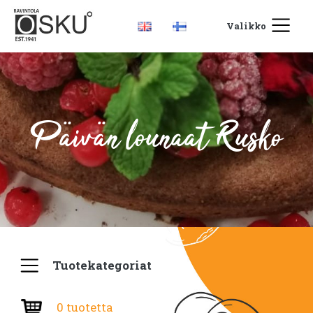
Valikko
Päivän lounaat Rusko
Tuotekategoriat
0 tuotetta