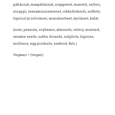
pähkinät, maapähkinät, soijapavut, manteli, selleri,
sinappi, seesaminsiemenet, rikkidioksidi, sulfiitti,
lupiinit ja nilviäiset, munatuotteet, äyriäiset, kalat.
(nuts, peanuts, soybeans, almonds, celery, mustard,
sesame seeds, sulfur dioxide, sulphite, lupines,
molluscs, egg products, seafood, fish.)
Vegaani = (vegan)