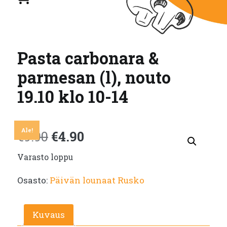
Pasta carbonara &
parmesan (l), nouto
19.10 klo 10-14
Ale!
Alkuperäinen
Nykyinen
€
9.90
€
4.90
Varasto loppu
hinta
hinta
Osasto:
Päivän lounaat Rusko
oli:
on:
€9.90.
€4.90.
Kuvaus