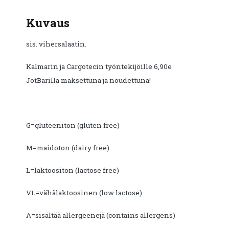
Kuvaus
sis. vihersalaatin.
Kalmarin ja Cargotecin työntekijöille 6,90e
JotBarilla maksettuna ja noudettuna!
G=gluteeniton (gluten free)
M=maidoton (dairy free)
L=laktoositon (lactose free)
VL=vähälaktoosinen (low lactose)
A=sisältää allergeenejä (contains allergens)