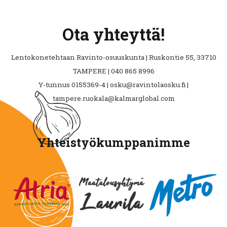
Ota yhteyttä!
Lentokonetehtaan Ravinto-osuuskunta | Ruskontie 55, 33710
TAMPERE | 040 865 8996
Y-tunnus 0155369-4 | osku@ravintolaosku.fi |
tampere.ruokala@kalmarglobal.com
Yhteistyökumppanimme