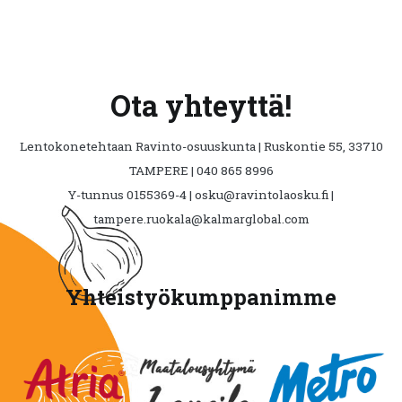
Ota yhteyttä!
Lentokonetehtaan Ravinto-osuuskunta | Ruskontie 55, 33710
TAMPERE | 040 865 8996
Y-tunnus 0155369-4 | osku@ravintolaosku.fi |
tampere.ruokala@kalmarglobal.com
Yhteistyökumppanimme