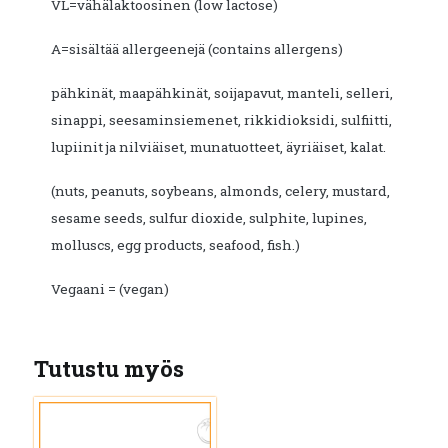
VL=vähälaktoosinen (low lactose)
A=sisältää allergeenejä (contains allergens)
pähkinät, maapähkinät, soijapavut, manteli, selleri,
sinappi, seesaminsiemenet, rikkidioksidi, sulfiitti,
lupiinit ja nilviäiset, munatuotteet, äyriäiset, kalat.
(nuts, peanuts, soybeans, almonds, celery, mustard,
sesame seeds, sulfur dioxide, sulphite, lupines,
molluscs, egg products, seafood, fish.)
Vegaani = (vegan)
Tutustu myös