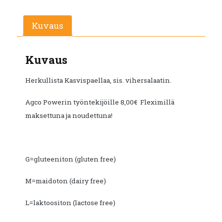
€12.10.
€6.60.
Kuvaus
Kuvaus
Herkullista Kasvispaellaa, sis. vihersalaatin.
Agco Powerin työntekijöille 8,00€ Fleximillä
maksettuna ja noudettuna!
G=gluteeniton (gluten free)
M=maidoton (dairy free)
L=laktoositon (lactose free)