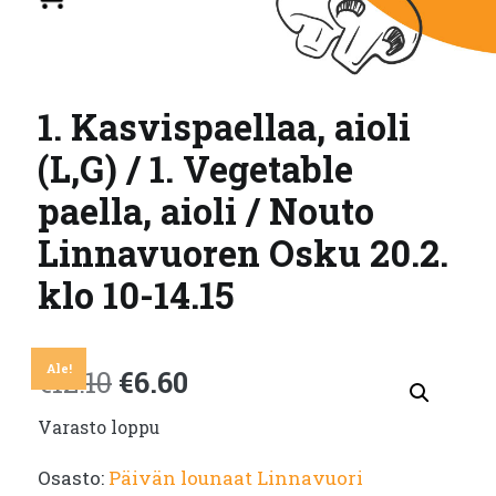
1. Kasvispaellaa, aioli
(L,G) / 1. Vegetable
paella, aioli / Nouto
Linnavuoren Osku 20.2.
klo 10-14.15
Ale!
Alkuperäinen
Nykyinen
€
12.10
€
6.60
Varasto loppu
hinta
hinta
Osasto:
Päivän lounaat Linnavuori
oli:
on: