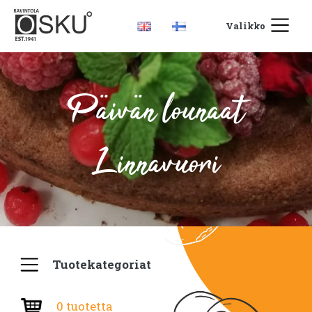
Valikko
Päivän lounaat
Linnavuori
Tuotekategoriat
0 tuotetta