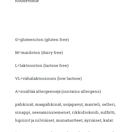
noudettuna!
G=gluteeniton (gluten free)
M=maidoton (dairy free)
L=laktoositon (lactose free)
VL=vähälaktoosinen (low lactose)
A=sisältää allergeenejä (contains allergens)
pähkinät, maapähkinät, soijapavut, manteli, selleri,
sinappi, seesaminsiemenet, rikkidioksidi, sulfiitti,
lupiinit ja nilviäiset, munatuotteet, äyriäiset, kalat.