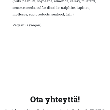
(nuts, peanuts, soybeans, almonds, celery, mustard,
sesame seeds, sulfur dioxide, sulphite, lupines,
molluscs, egg products, seafood, fish.)
Vegaani = (vegan)
Ota yhteyttä!