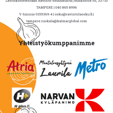
Lentokonetehtaan Ravinto-osuuskunta | Ruskontie 55, 33710
TAMPERE | 040 865 8996
Y-tunnus 0155369-4 | osku@ravintolaosku.fi |
tampere.ruokala@kalmarglobal.com
Yhteistyökumppanimme