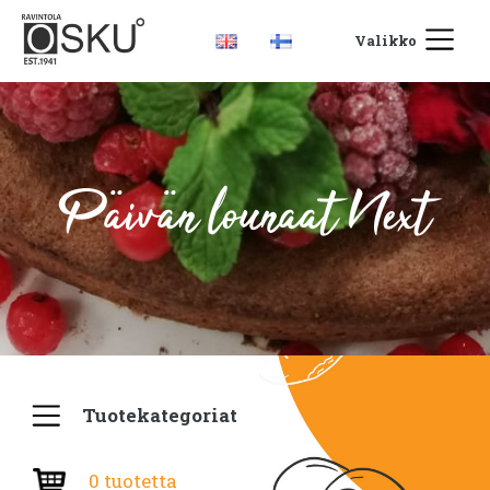
Valikko
Päivän lounaat Next
Tuotekategoriat
0 tuotetta