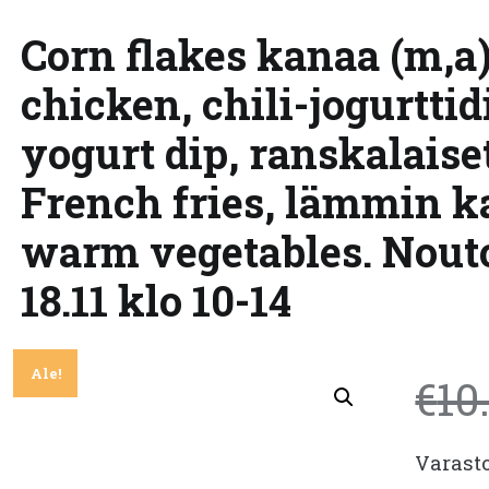
Corn flakes kanaa (m,a)
chicken, chili-jogurttidip
yogurt dip, ranskalaiset
French fries, lämmin ka
warm vegetables. Nout
18.11 klo 10-14
Ale!
€
10
Varast