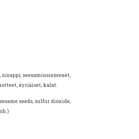
i, sinappi, seesaminsiemenet,
uotteet, äyriäiset, kalat.
sesame seeds, sulfur dioxide,
sh.)