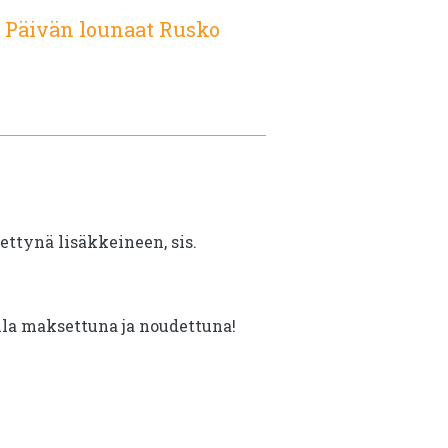
:
Päivän lounaat Rusko
oli:
on:
€10.25.
€6.60.
tettynä lisäkkeineen, sis.
illa maksettuna ja noudettuna!