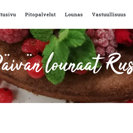
tusivu
Pitopalvelut
Lounas
Vastuullisuus
ivän lounaat Ru