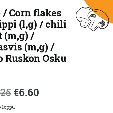
 / Corn flakes
pi (l,g) / chili
 (m,g) /
svis (m,g) /
o Ruskon Osku
Alkuperäinen
Nykyinen
.25
€
6.60
o loppu
hinta
hinta