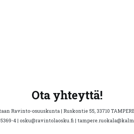
Ota yhteyttä!
aan Ravinto-osuuskunta | Ruskontie 55, 33710 TAMPERE 
5369-4 | osku@ravintolaosku.fi | tampere.ruokala@kal