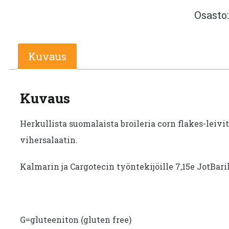
Osasto
Kuvaus
Kuvaus
Herkullista suomalaista broileria corn flakes-leivi
vihersalaatin.
Kalmarin ja Cargotecin työntekijöille 7,15e JotBar
G=gluteeniton (gluten free)