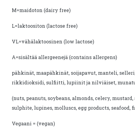
M=maidoton (dairy free)
L=laktoositon (lactose free)
VL=vähälaktoosinen (low lactose)
A=sisältää allergeenejä (contains allergens)
pähkinät, maapähkinät, soijapavut, manteli, seller
rikkidioksidi, sulfiitti, lupiinit ja nilviäiset, munat
(nuts, peanuts, soybeans, almonds, celery, mustard, 
sulphite, lupines, molluscs, egg products, seafood, fi
Vegaani = (vegan)