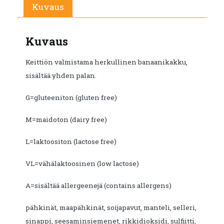
Kuvaus
Kuvaus
Keittiön valmistama herkullinen banaanikakku,
sisältää yhden palan.
G=gluteeniton (gluten free)
M=maidoton (dairy free)
L=laktoositon (lactose free)
VL=vähälaktoosinen (low lactose)
A=sisältää allergeenejä (contains allergens)
pähkinät, maapähkinät, soijapavut, manteli, selleri,
sinappi, seesaminsiemenet, rikkidioksidi, sulfiitti,