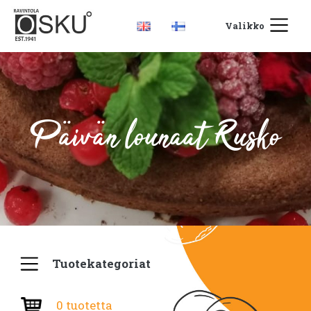
Valikko
Päivän lounaat Rusko
Tuotekategoriat
0 tuotetta