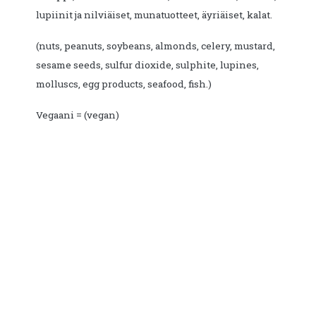
lupiinit ja nilviäiset, munatuotteet, äyriäiset, kalat.
(nuts, peanuts, soybeans, almonds, celery, mustard,
sesame seeds, sulfur dioxide, sulphite, lupines,
molluscs, egg products, seafood, fish.)
Vegaani = (vegan)