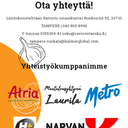
Ota yhteyttä!
Lentokonetehtaan Ravinto-osuuskunta | Ruskontie 55, 33710
TAMPERE | 040 865 8996
Y-tunnus 0155369-4 | osku@ravintolaosku.fi |
tampere.ruokala@kalmarglobal.com
Yhteistyökumppanimme