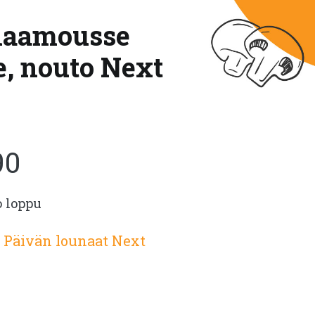
klaamousse
e, nouto Next
90
o loppu
:
Päivän lounaat Next