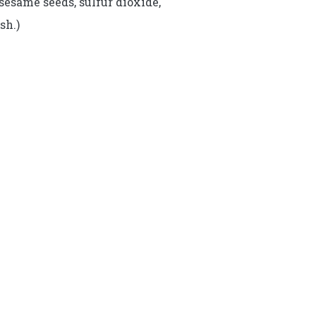
sesame seeds, sulfur dioxide,
sh.)