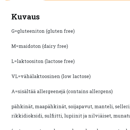
Kuvaus
G=gluteeniton (gluten free)
M=maidoton (dairy free)
L=laktoositon (lactose free)
VL=vähälaktoosinen (low lactose)
A=sisältää allergeenejä (contains allergens)
pähkinät, maapähkinät, soijapavut, manteli, seller
rikkidioksidi, sulfiitti, lupiinit ja nilviäiset, munat