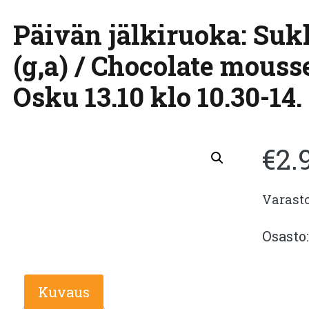
Päivän jälkiruoka: Su
(g,a) / Chocolate mouss
Osku 13.10 klo 10.30-14.
€
2.
Varast
Osasto
Kuvaus