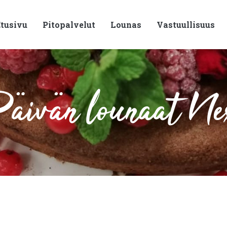
tusivu
Pitopalvelut
Lounas
Vastuullisuus
äivän lounaat Ne