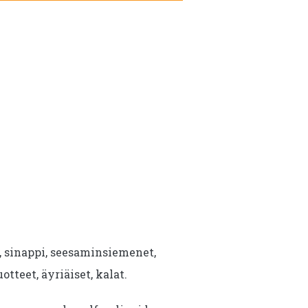
i, sinappi, seesaminsiemenet,
uotteet, äyriäiset, kalat.