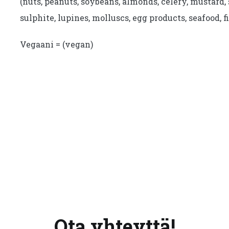
(nuts, peanuts, soybeans, almonds, celery, mustard, 
sulphite, lupines, molluscs, egg products, seafood, fi
Vegaani = (vegan)
Ota yhteyttä!