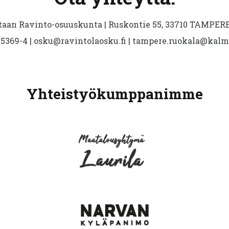
aan Ravinto-osuuskunta | Ruskontie 55, 33710 TAMPERE 
5369-4 | osku@ravintolaosku.fi | tampere.ruokala@kal
Yhteistyökumppanimme