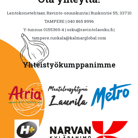
Lentokonetehtaan Ravinto-osuuskunta | Ruskontie 55, 33710
TAMPERE | 040 865 8996
Y-tunnus 0155369-4 | osku@ravintolaosku.fi |
tampere.ruokala@kalmarglobal.com
Yhteistyökumppanimme