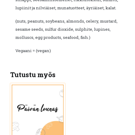
lupiinit ja nilviäiset, munatuotteet, äyriäiset, kalat.
(nuts, peanuts, soybeans, almonds, celery, mustard,
sesame seeds, sulfur dioxide, sulphite, lupines,
molluscs, egg products, seafood, fish.)
Vegaani = (vegan)
Tutustu myös