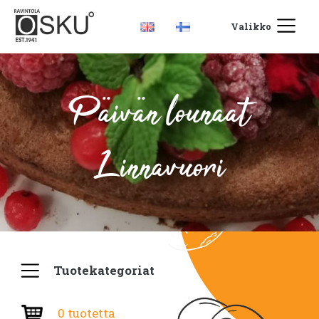
Valikko
Päivän lounaat
Linnavuori
Tuotekategoriat
0 tuotetta