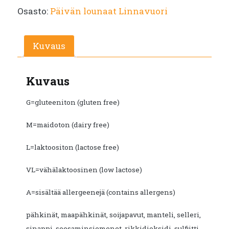
Osasto:
Päivän lounaat Linnavuori
Kuvaus
Kuvaus
G=gluteeniton (gluten free)
M=maidoton (dairy free)
L=laktoositon (lactose free)
VL=vähälaktoosinen (low lactose)
A=sisältää allergeenejä (contains allergens)
pähkinät, maapähkinät, soijapavut, manteli, selleri,
sinappi, seesaminsiemenet, rikkidioksidi, sulfiitti,