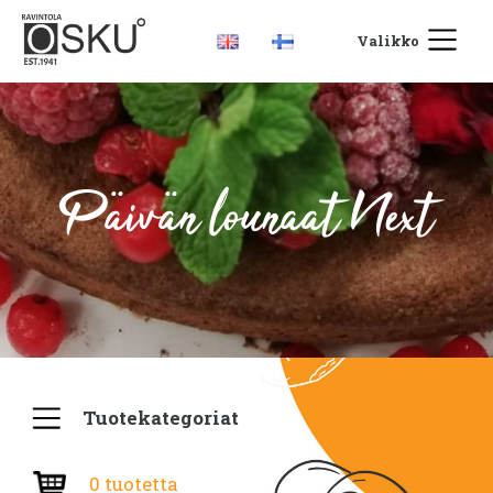
Valikko
Päivän lounaat Next
Tuotekategoriat
0 tuotetta