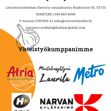
Lentokonetehtaan Ravinto-osuuskunta | Ruskontie 55, 33710
TAMPERE | 040 865 8996
Y-tunnus 0155369-4 | osku@ravintolaosku.fi |
tampere.ruokala@kalmarglobal.com
Yhteistyökumppanimme