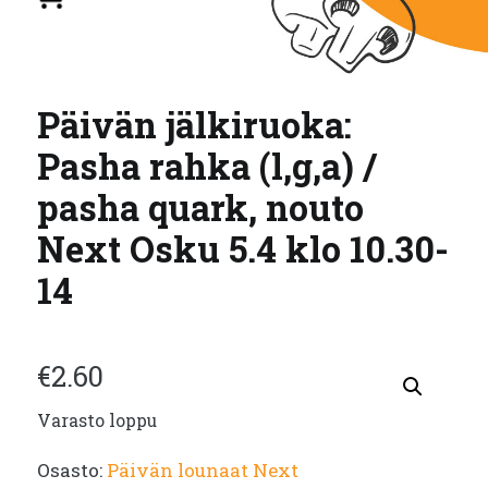
Päivän jälkiruoka:
Pasha rahka (l,g,a) /
pasha quark, nouto
Next Osku 5.4 klo 10.30-
14
€
2.60
Varasto loppu
Osasto:
Päivän lounaat Next