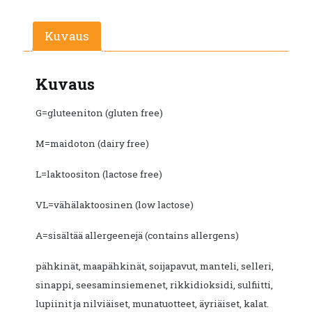
Kuvaus
Kuvaus
G=gluteeniton (gluten free)
M=maidoton (dairy free)
L=laktoositon (lactose free)
VL=vähälaktoosinen (low lactose)
A=sisältää allergeenejä (contains allergens)
pähkinät, maapähkinät, soijapavut, manteli, selleri,
sinappi, seesaminsiemenet, rikkidioksidi, sulfiitti,
lupiinit ja nilviäiset, munatuotteet, äyriäiset, kalat.