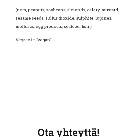
(nuts, peanuts, soybeans, almonds, celery, mustard,
sesame seeds, sulfur dioxide, sulphite, lupines,
molluscs, egg products, seafood, fish.)
Vegaani = (vegan)
Ota yhteyttä!