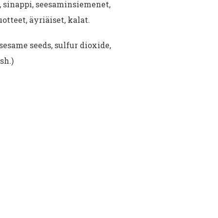
i, sinappi, seesaminsiemenet,
uotteet, äyriäiset, kalat.
sesame seeds, sulfur dioxide,
sh.)