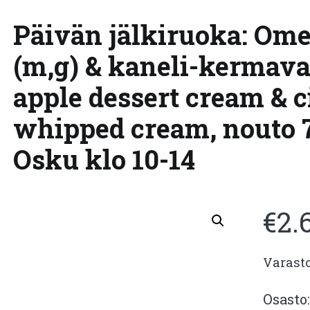
Päivän jälkiruoka: Ome
(m,g) & kaneli-kermavaa
apple dessert cream &
whipped cream, nouto 
Osku klo 10-14
€
2.
Varast
Osasto