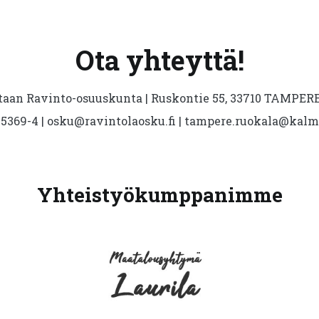
Ota yhteyttä!
aan Ravinto-osuuskunta | Ruskontie 55, 33710 TAMPERE 
5369-4 | osku@ravintolaosku.fi | tampere.ruokala@kal
Yhteistyökumppanimme