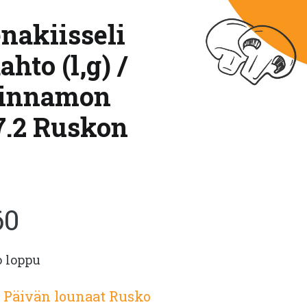
nakiisseli
hto (l,g) /
 cinnamon
7.2 Ruskon
60
o loppu
:
Päivän lounaat Rusko