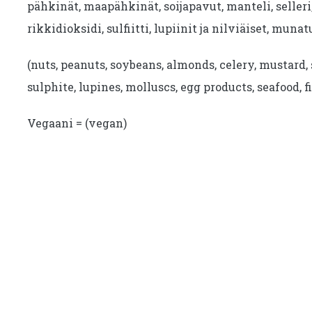
pähkinät, maapähkinät, soijapavut, manteli, seller
rikkidioksidi, sulfiitti, lupiinit ja nilviäiset, munat
(nuts, peanuts, soybeans, almonds, celery, mustard, 
sulphite, lupines, molluscs, egg products, seafood, fi
Vegaani = (vegan)