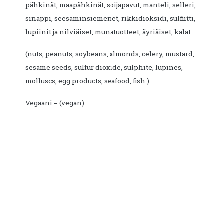
pähkinät, maapähkinät, soijapavut, manteli, selleri,
sinappi, seesaminsiemenet, rikkidioksidi, sulfiitti,
lupiinit ja nilviäiset, munatuotteet, äyriäiset, kalat.
(nuts, peanuts, soybeans, almonds, celery, mustard,
sesame seeds, sulfur dioxide, sulphite, lupines,
molluscs, egg products, seafood, fish.)
Vegaani = (vegan)