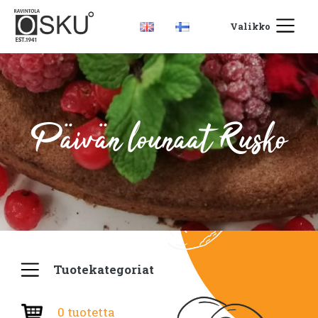
Valikko
Päivän lounaat Rusko
Tuotekategoriat
0 tuotetta