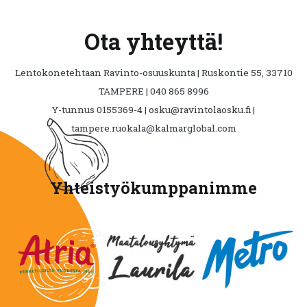
Ota yhteyttä!
Lentokonetehtaan Ravinto-osuuskunta | Ruskontie 55, 33710
TAMPERE | 040 865 8996
Y-tunnus 0155369-4 | osku@ravintolaosku.fi |
tampere.ruokala@kalmarglobal.com
Yhteistyökumppanimme