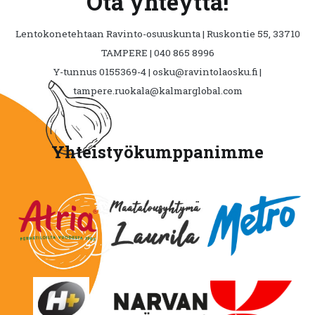
Ota yhteyttä!
Lentokonetehtaan Ravinto-osuuskunta | Ruskontie 55, 33710
TAMPERE | 040 865 8996
Y-tunnus 0155369-4 | osku@ravintolaosku.fi |
tampere.ruokala@kalmarglobal.com
Yhteistyökumppanimme