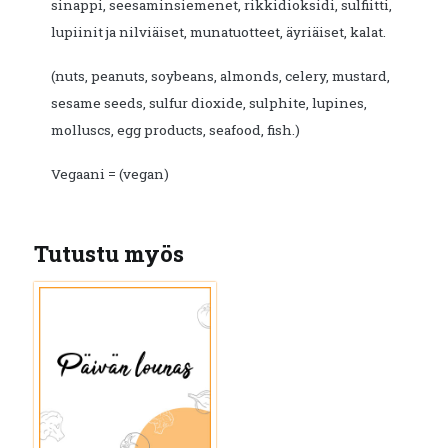
sinappi, seesaminsiemenet, rikkidioksidi, sulfiitti,
lupiinit ja nilviäiset, munatuotteet, äyriäiset, kalat.
(nuts, peanuts, soybeans, almonds, celery, mustard,
sesame seeds, sulfur dioxide, sulphite, lupines,
molluscs, egg products, seafood, fish.)
Vegaani = (vegan)
Tutustu myös