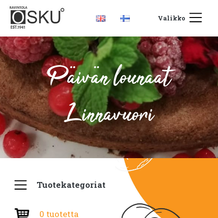
Valikko
Päivän lounaat
Linnavuori
Tuotekategoriat
0 tuotetta