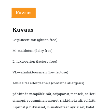
Kuvaus
Kuvaus
G=gluteeniton (gluten free)
M=maidoton (dairy free)
L=laktoositon (lactose free)
VL=vähälaktoosinen (low lactose)
A=sisältää allergeenejä (contains allergens)
pähkinät, maapähkinät, soijapavut, manteli, selleri,
sinappi, seesaminsiemenet, rikkidioksidi, sulfiitti,
lupiinit ja nilviäiset, munatuotteet, äyriäiset, kalat.