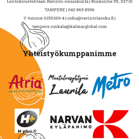
Lentokonetehtaan Ravinto-osuuskunta | Ruskontie 55, 33710
TAMPERE | 040 865 8996
Y-tunnus 0155369-4 | osku@ravintolaosku.fi |
tampere.ruokala@kalmarglobal.com
Yhteistyökumppanimme