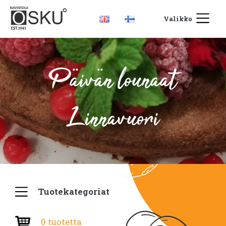
Valikko
Päivän lounaat
Linnavuori
Tuotekategoriat
0 tuotetta