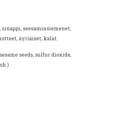
i, sinappi, seesaminsiemenet,
uotteet, äyriäiset, kalat.
sesame seeds, sulfur dioxide,
sh.)