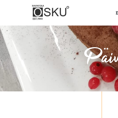
E
Päiv