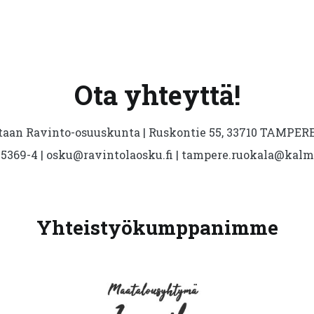
Ota yhteyttä!
aan Ravinto-osuuskunta | Ruskontie 55, 33710 TAMPERE 
5369-4 | osku@ravintolaosku.fi | tampere.ruokala@kal
Yhteistyökumppanimme