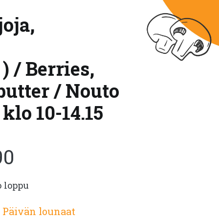
oja,
 / Berries,
butter / Nouto
klo 10-14.15
90
o loppu
:
Päivän lounaat