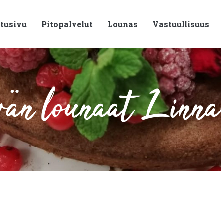
tusivu
Pitopalvelut
Lounas
Vastuullisuus
än lounaat Linna