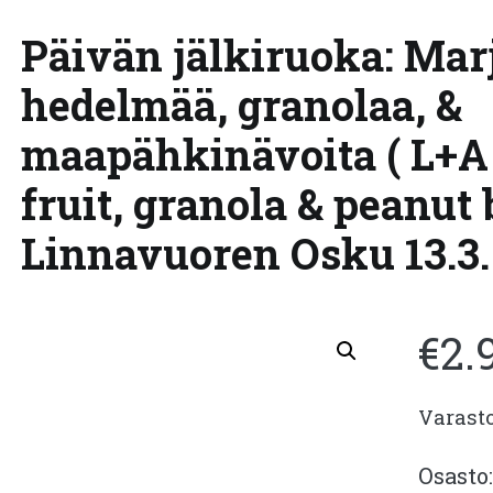
Päivän jälkiruoka: Marj
hedelmää, granolaa, &
maapähkinävoita ( L+A )
fruit, granola & peanut 
Linnavuoren Osku 13.3. 
€
2.
Varast
Osasto