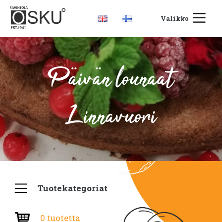
Valikko
Päivän lounaat
Linnavuori
Tuotekategoriat
0 tuotetta