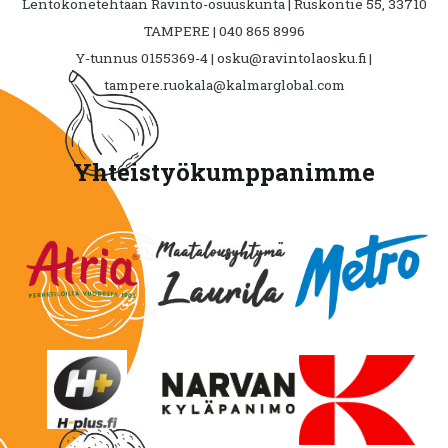
Lentokonetehtaan Ravinto-osuuskunta | Ruskontie 55, 33710
TAMPERE | 040 865 8996
Y-tunnus 0155369-4 | osku@ravintolaosku.fi |
tampere.ruokala@kalmarglobal.com
Yhteistyökumppanimme