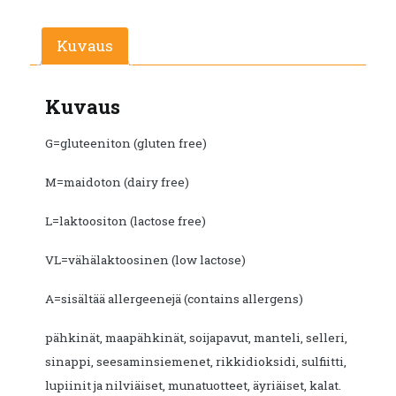
Kuvaus
Kuvaus
G=gluteeniton (gluten free)
M=maidoton (dairy free)
L=laktoositon (lactose free)
VL=vähälaktoosinen (low lactose)
A=sisältää allergeenejä (contains allergens)
pähkinät, maapähkinät, soijapavut, manteli, selleri,
sinappi, seesaminsiemenet, rikkidioksidi, sulfiitti,
lupiinit ja nilviäiset, munatuotteet, äyriäiset, kalat.