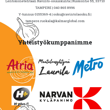
Lentokonetehtaan Ravinto-osuuskunta | Ruskontie 55, 33710
TAMPERE | 040 865 8996
Y-tunnus 0155369-4 | osku@ravintolaosku.fi |
tampere.ruokala@kalmarglobal.com
Yhteistyökumppanimme