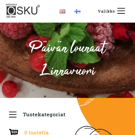
Valikko
Päivän lounaat
Linnavuori
Tuotekategoriat
0 tuotetta