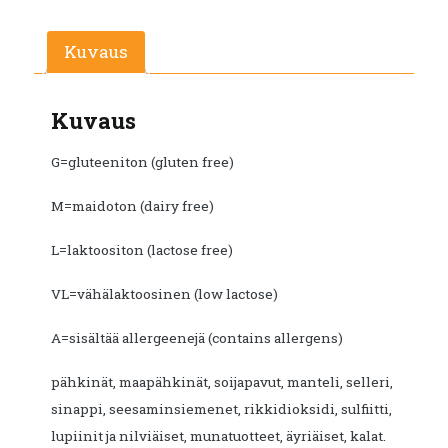
Kuvaus
Kuvaus
G=gluteeniton (gluten free)
M=maidoton (dairy free)
L=laktoositon (lactose free)
VL=vähälaktoosinen (low lactose)
A=sisältää allergeenejä (contains allergens)
pähkinät, maapähkinät, soijapavut, manteli, selleri,
sinappi, seesaminsiemenet, rikkidioksidi, sulfiitti,
lupiinit ja nilviäiset, munatuotteet, äyriäiset, kalat.