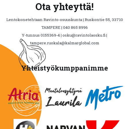
Ota yhteyttä!
Lentokonetehtaan Ravinto-osuuskunta | Ruskontie 55, 33710
TAMPERE | 040 865 8996
Y-tunnus 0155369-4 | osku@ravintolaosku.fi |
tampere.ruokala@kalmarglobal.com
Yhteistyökumppanimme