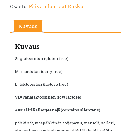
Osasto:
Päivän lounaat Rusko
Kuvaus
Kuvaus
G=gluteeniton (gluten free)
M=maidoton (dairy free)
L=laktoositon (lactose free)
VL=vähälaktoosinen (low lactose)
A=sisältää allergeenejä (contains allergens)
pähkinät, maapähkinät, soijapavut, manteli, selleri,
sinappi, seesaminsiemenet, rikkidioksidi, sulfiitti,