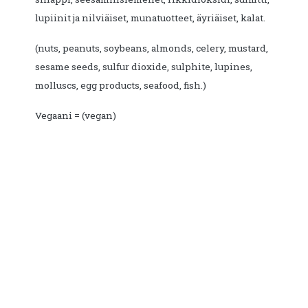
lupiinit ja nilviäiset, munatuotteet, äyriäiset, kalat.
(nuts, peanuts, soybeans, almonds, celery, mustard,
sesame seeds, sulfur dioxide, sulphite, lupines,
molluscs, egg products, seafood, fish.)
Vegaani = (vegan)