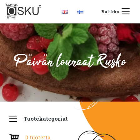
Valikko
Päivän lounaat Rusko
Tuotekategoriat
0 tuotetta