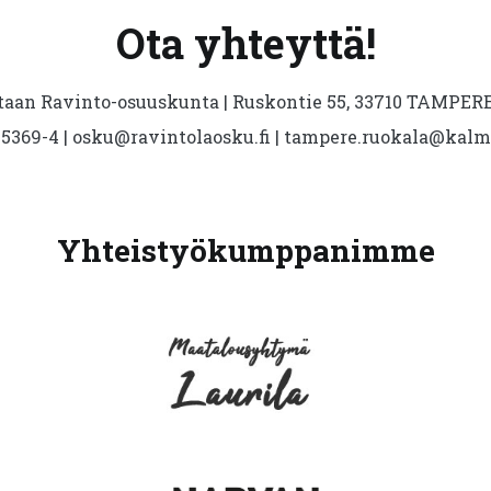
Ota yhteyttä!
aan Ravinto-osuuskunta | Ruskontie 55, 33710 TAMPERE 
5369-4 | osku@ravintolaosku.fi | tampere.ruokala@kal
Yhteistyökumppanimme