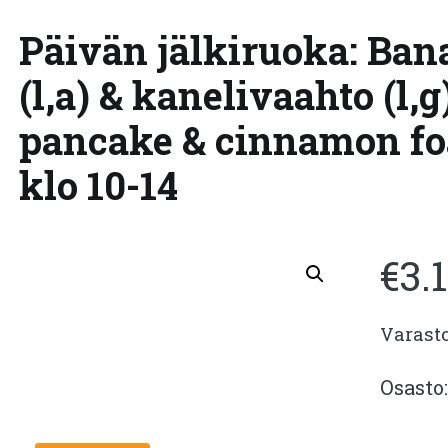
Päivän jälkiruoka: Ba
(l,a) & kanelivaahto (l,
pancake & cinnamon foa
klo 10-14
€
3.
Varast
Osasto