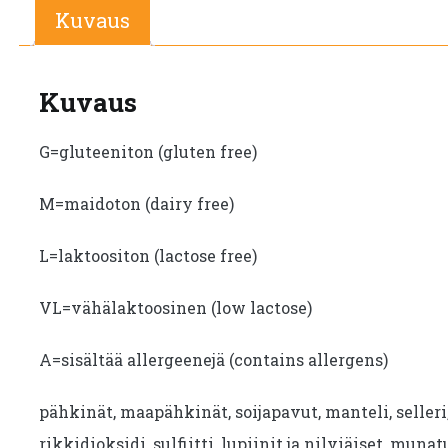
Kuvaus
Kuvaus
G=gluteeniton (gluten free)
M=maidoton (dairy free)
L=laktoositon (lactose free)
VL=vähälaktoosinen (low lactose)
A=sisältää allergeenejä (contains allergens)
pähkinät, maapähkinät, soijapavut, manteli, seller
rikkidioksidi, sulfiitti, lupiinit ja nilviäiset, munat