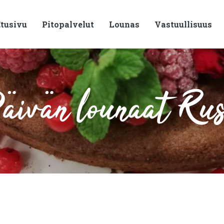
tusivu
Pitopalvelut
Lounas
Vastuullisuus
ivän lounaat Ru