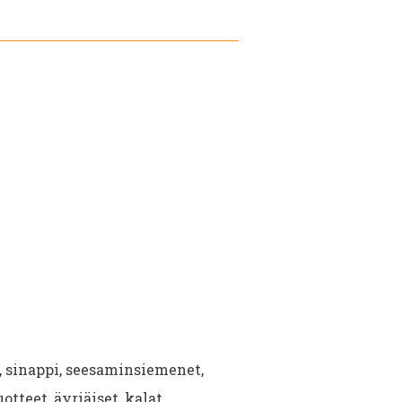
i, sinappi, seesaminsiemenet,
uotteet, äyriäiset, kalat.