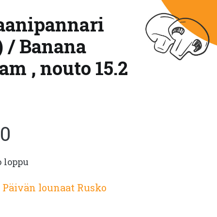
naanipannari
g) / Banana
m , nouto 15.2
10
o loppu
:
Päivän lounaat Rusko