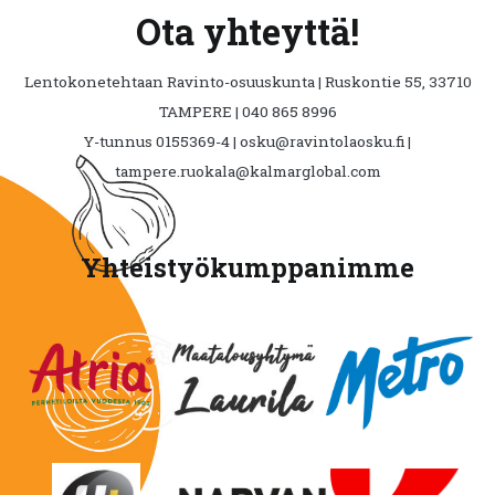
Ota yhteyttä!
Lentokonetehtaan Ravinto-osuuskunta | Ruskontie 55, 33710
TAMPERE | 040 865 8996
Y-tunnus 0155369-4 | osku@ravintolaosku.fi |
tampere.ruokala@kalmarglobal.com
Yhteistyökumppanimme