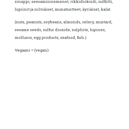
sinappi, seesaminsiemenet, rikkidioksidi, sulfiitti,
lupiinit ja nilviäiset, munatuotteet, äyriäiset, kalat.
(nuts, peanuts, soybeans, almonds, celery, mustard,
sesame seeds, sulfur dioxide, sulphite, lupines,
molluscs, egg products, seafood, fish.)
Vegaani = (vegan)