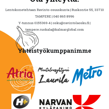
Lentokonetehtaan Ravinto-osuuskunta | Ruskontie 55, 33710
TAMPERE | 040 865 8996
Y-tunnus 0155369-4 | osku@ravintolaosku.fi |
tampere.ruokala@kalmarglobal.com
Yhteistyökumppanimme