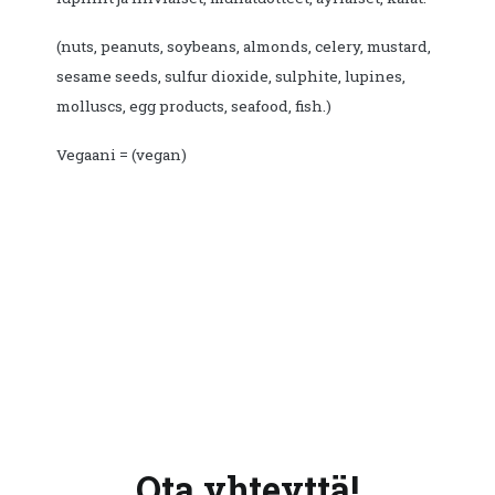
(nuts, peanuts, soybeans, almonds, celery, mustard,
sesame seeds, sulfur dioxide, sulphite, lupines,
molluscs, egg products, seafood, fish.)
Vegaani = (vegan)
Ota yhteyttä!