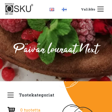
Valikko
Päivän lounaat Next
Tuotekategoriat
0 tuotetta