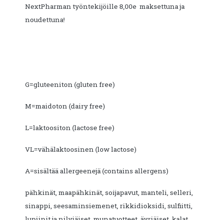
NextPharman työntekijöille 8,00e maksettuna ja
noudettuna!
G=gluteeniton (gluten free)
M=maidoton (dairy free)
L=laktoositon (lactose free)
VL=vähälaktoosinen (low lactose)
A=sisältää allergeenejä (contains allergens)
pähkinät, maapähkinät, soijapavut, manteli, selleri,
sinappi, seesaminsiemenet, rikkidioksidi, sulfiitti,
lupiinit ja nilviäiset, munatuotteet, äyriäiset, kalat.