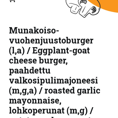
Munakoiso-
vuohenjuustoburger
(l,a) / Eggplant-goat
cheese burger,
paahdettu
valkosipulimajoneesi
(m,g,a) / roasted garlic
mayonnaise,
lohkoperunat (m,g) /