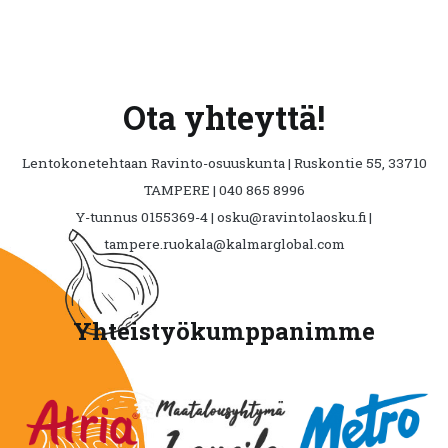
Ota yhteyttä!
Lentokonetehtaan Ravinto-osuuskunta | Ruskontie 55, 33710
TAMPERE | 040 865 8996
Y-tunnus 0155369-4 | osku@ravintolaosku.fi |
tampere.ruokala@kalmarglobal.com
Yhteistyökumppanimme