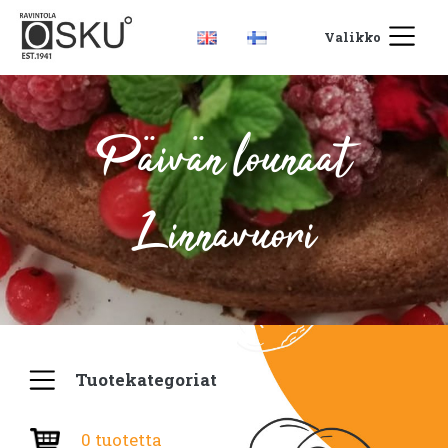
Valikko
Päivän lounaat
Linnavuori
Tuotekategoriat
0 tuotetta