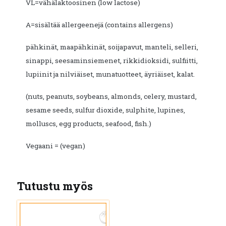
VL=vähälaktoosinen (low lactose)
A=sisältää allergeenejä (contains allergens)
pähkinät, maapähkinät, soijapavut, manteli, selleri,
sinappi, seesaminsiemenet, rikkidioksidi, sulfiitti,
lupiinit ja nilviäiset, munatuotteet, äyriäiset, kalat.
(nuts, peanuts, soybeans, almonds, celery, mustard,
sesame seeds, sulfur dioxide, sulphite, lupines,
molluscs, egg products, seafood, fish.)
Vegaani = (vegan)
Tutustu myös