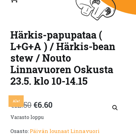
Härkis-papupataa (
L+G+A ) / Härkis-bean
stew / Nouto
Linnavuoren Oskusta
23.5. klo 10-14.15
Ale!
Alkuperäinen
Nykyinen
€
12.50
€
6.60
Varasto loppu
hinta
hinta
Osasto:
Päivän lounaat Linnavuori
oli:
on: