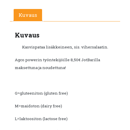
€12.50.
€6.60.
Kuvaus
Kuvaus
Kasvispataa lisäkkeineen, sis. vihersalaatin.
Agco powerin työntekijöille 8,50€ JotBarilla
maksettuna ja noudettuna!
G=gluteeniton (gluten free)
M=maidoton (dairy free)
L=laktoositon (lactose free)