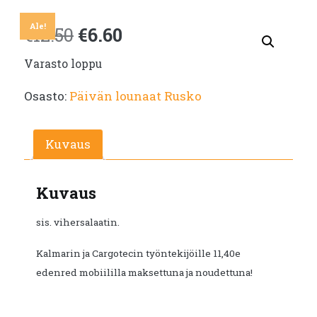
Ale!
Alkuperäinen
Nykyinen
€
12.50
€
6.60
Varasto loppu
hinta
hinta
Osasto:
Päivän lounaat Rusko
oli:
on:
€12.50.
€6.60.
Kuvaus
Kuvaus
sis. vihersalaatin.
Kalmarin ja Cargotecin työntekijöille 11,40e
edenred mobiililla maksettuna ja noudettuna!