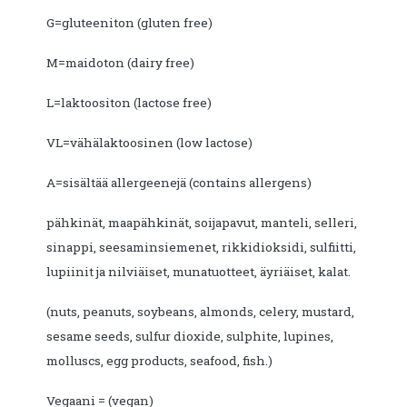
G=gluteeniton (gluten free)
M=maidoton (dairy free)
L=laktoositon (lactose free)
VL=vähälaktoosinen (low lactose)
A=sisältää allergeenejä (contains allergens)
pähkinät, maapähkinät, soijapavut, manteli, selleri,
sinappi, seesaminsiemenet, rikkidioksidi, sulfiitti,
lupiinit ja nilviäiset, munatuotteet, äyriäiset, kalat.
(nuts, peanuts, soybeans, almonds, celery, mustard,
sesame seeds, sulfur dioxide, sulphite, lupines,
molluscs, egg products, seafood, fish.)
Vegaani = (vegan)