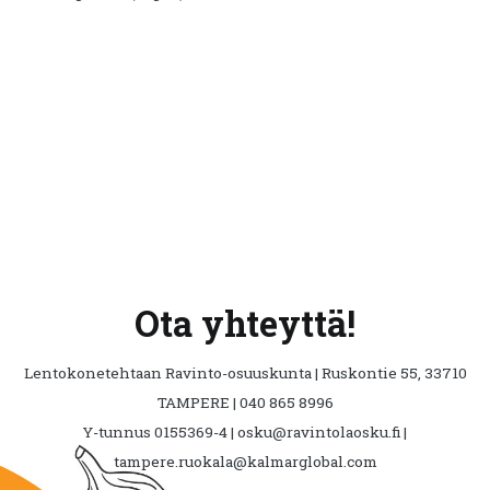
Ota yhteyttä!
Lentokonetehtaan Ravinto-osuuskunta | Ruskontie 55, 33710
TAMPERE | 040 865 8996
Y-tunnus 0155369-4 | osku@ravintolaosku.fi |
tampere.ruokala@kalmarglobal.com