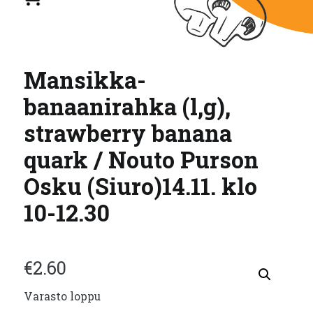
Mansikka-
banaanirahka (l,g),
strawberry banana
quark / Nouto Purson
Osku (Siuro)14.11. klo
10-12.30
€
2.60
Varasto loppu