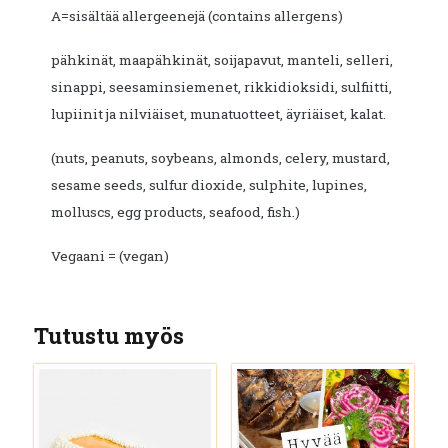
A=sisältää allergeenejä (contains allergens)
pähkinät, maapähkinät, soijapavut, manteli, selleri,
sinappi, seesaminsiemenet, rikkidioksidi, sulfiitti,
lupiinit ja nilviäiset, munatuotteet, äyriäiset, kalat.
(nuts, peanuts, soybeans, almonds, celery, mustard,
sesame seeds, sulfur dioxide, sulphite, lupines,
molluscs, egg products, seafood, fish.)
Vegaani = (vegan)
Tutustu myös