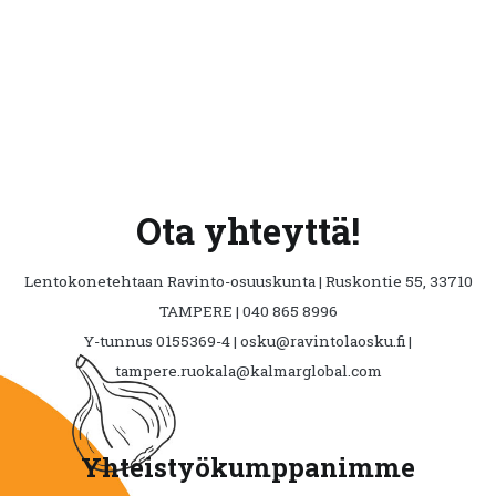
tuot
sivul
Ota yhteyttä!
Lentokonetehtaan Ravinto-osuuskunta | Ruskontie 55, 33710
TAMPERE | 040 865 8996
Y-tunnus 0155369-4 | osku@ravintolaosku.fi |
tampere.ruokala@kalmarglobal.com
Yhteistyökumppanimme