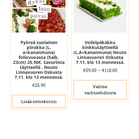
sivulla.
Pyöreä suolainen
Voileipäkakku
piirakka (L,
kinkkutäytteellä
a=kananmuna)
(L,A=kananmuna) Nouto
foliovuoassa (halk.
Linnavuoren Oskusta
23cm) 25,90€. Savuriista
7.11. klo 13 mennessä.
täytteellä . Nouto
Hintaluo
€
59.00
–
€
118.00
Linnavuoren Oskusta
€59.00
7.11. klo 13 mennessä.
Täll
-
€
25.90
tuot
Valitse
€118.00
vaihtoehdoista
on
Lisää ostoskoriin
use
muu
Voit
tehd
vali