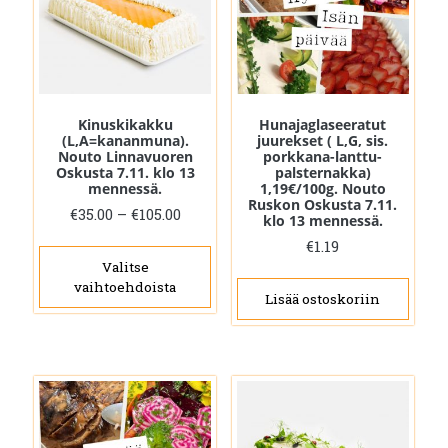
Kinuskikakku
Hunajaglaseeratut
(L,A=kananmuna).
juurekset ( L,G, sis.
Nouto Linnavuoren
porkkana-lanttu-
Oskusta 7.11. klo 13
palsternakka)
mennessä.
1,19€/100g. Nouto
Ruskon Oskusta 7.11.
Hintaluokka:
€
35.00
–
€
105.00
klo 13 mennessä.
€35.00
Tällä
€
1.19
-
tuotteella
Valitse
€105.00
vaihtoehdoista
on
Lisää ostoskoriin
useampi
muunnelma.
Voit
tehdä
valinnat
tuotteen