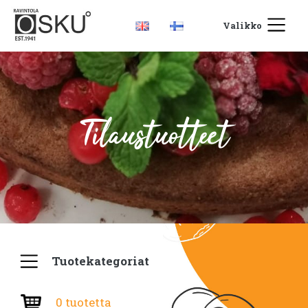
Valikko
Tilaustuotteet
Tuotekategoriat
0 tuotetta