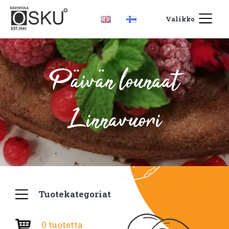
Valikko
Päivän lounaat
Linnavuori
Tuotekategoriat
0 tuotetta