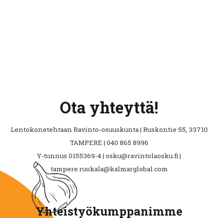
Ota yhteyttä!
Lentokonetehtaan Ravinto-osuuskunta | Ruskontie 55, 33710
TAMPERE | 040 865 8996
Y-tunnus 0155369-4 | osku@ravintolaosku.fi |
tampere.ruokala@kalmarglobal.com
Yhteistyökumppanimme