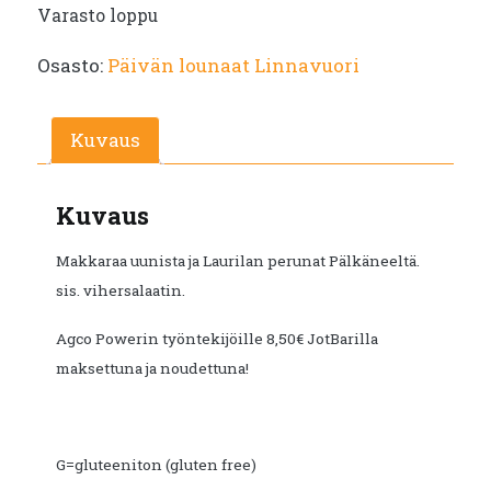
Varasto loppu
Osasto:
Päivän lounaat Linnavuori
Kuvaus
Kuvaus
Makkaraa uunista ja Laurilan perunat Pälkäneeltä.
sis. vihersalaatin.
Agco Powerin työntekijöille 8,50€ JotBarilla
maksettuna ja noudettuna!
G=gluteeniton (gluten free)