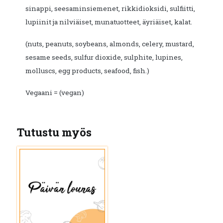
sinappi, seesaminsiemenet, rikkidioksidi, sulfiitti,
lupiinit ja nilviäiset, munatuotteet, äyriäiset, kalat.
(nuts, peanuts, soybeans, almonds, celery, mustard,
sesame seeds, sulfur dioxide, sulphite, lupines,
molluscs, egg products, seafood, fish.)
Vegaani = (vegan)
Tutustu myös