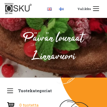
Valikko
Päivän lounaat
Linnavuori
Tuotekategoriat
0 tuotetta