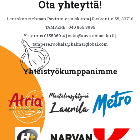
Ota yhteyttä!
Lentokonetehtaan Ravinto-osuuskunta | Ruskontie 55, 33710
TAMPERE | 040 865 8996
Y-tunnus 0155369-4 | osku@ravintolaosku.fi |
tampere.ruokala@kalmarglobal.com
Yhteistyökumppanimme