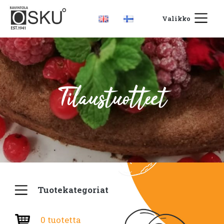
Valikko
Tilaustuotteet
Tuotekategoriat
0 tuotetta