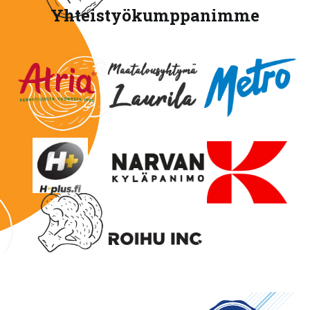
Yhteistyökumppanimme