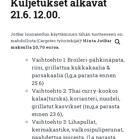
Kuljetukset alkavat
21.6. 12.00.
JotBar lounasedun käyttäminen tähän tuotteeseen on
mahdollista (Cargotec työntekijät)!
Hinta JotBar
maksulla 20,70 euroa.
Vaihtoehto 1: Broileri-pähkinäpata,
riisi, grillattua kukkakaalia &
parsakaalia (l,g,a parasta ennen
25.6)
Vaihtoehto 2: Thai curry-kookos
kalaa(turska), korianteri, nuudeli,
grillatut kasvikset (m,g,a parasta
ennen 23.6),
Vaihtoehto 3: Lihapullat,
kermakastike, valkosipuliperunat,
paahdettua juuresta (l,a parasta