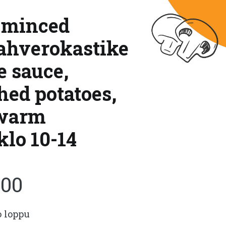
, minced
vahverokastike
e sauce,
hed potatoes,
 warm
klo 10-14
.00
o loppu