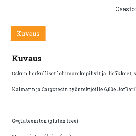
Osasto
Kuvaus
Kuvaus
Oskun herkulliset lohimurekepihvit ja lisäkkeet, si
Kalmarin ja Cargotecin työntekijöille 6,80e JotBar
G=gluteeniton (gluten free)