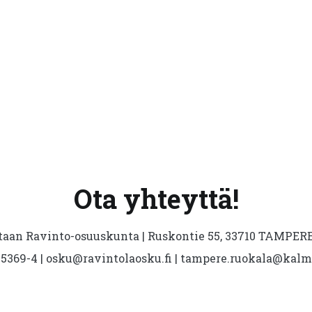
Ota yhteyttä!
aan Ravinto-osuuskunta | Ruskontie 55, 33710 TAMPERE 
5369-4 | osku@ravintolaosku.fi | tampere.ruokala@kal