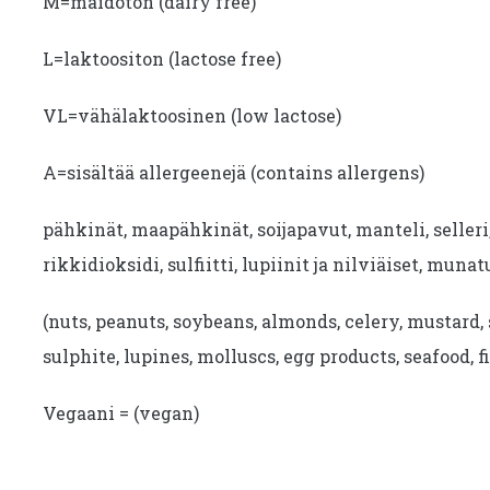
M=maidoton (dairy free)
L=laktoositon (lactose free)
VL=vähälaktoosinen (low lactose)
A=sisältää allergeenejä (contains allergens)
pähkinät, maapähkinät, soijapavut, manteli, seller
rikkidioksidi, sulfiitti, lupiinit ja nilviäiset, munat
(nuts, peanuts, soybeans, almonds, celery, mustard, 
sulphite, lupines, molluscs, egg products, seafood, fi
Vegaani = (vegan)