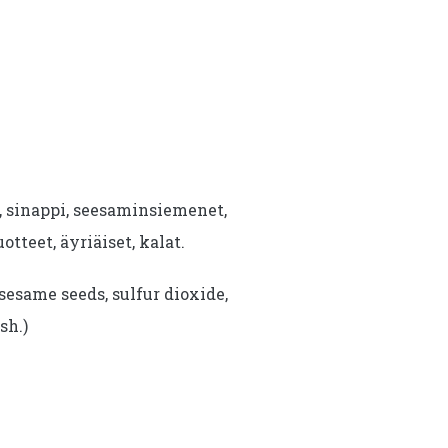
i, sinappi, seesaminsiemenet,
uotteet, äyriäiset, kalat.
sesame seeds, sulfur dioxide,
sh.)