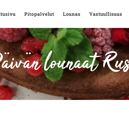
tusivu
Pitopalvelut
Lounas
Vastuullisuus
ivän lounaat Ru