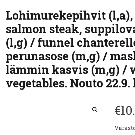
Lohimurekepihvit (l,a)
salmon steak, suppilo
(l,g) / funnel chanterell
perunasose (m,g) / mas
lämmin kasvis (m,g) /
vegetables. Nouto 22.9. 
€
10
Varast