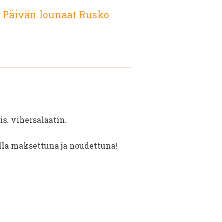
:
Päivän lounaat Rusko
s. vihersalaatin.
illa maksettuna ja noudettuna!