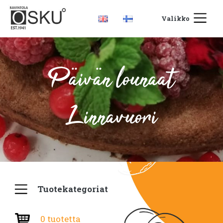
Valikko
Päivän lounaat
Linnavuori
Tuotekategoriat
0 tuotetta