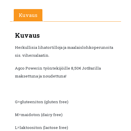
Kuvaus
Kuvaus
Herkullisia lihatortilloja ja maalaislohkoperunoita
sis. vihersalaatin.
Agco Powerin työntekijöille 8,50€ JotBarilla
maksettuna ja noudettuna!
G=gluteeniton (gluten free)
M=maidoton (dairy free)
L=laktoositon (lactose free)