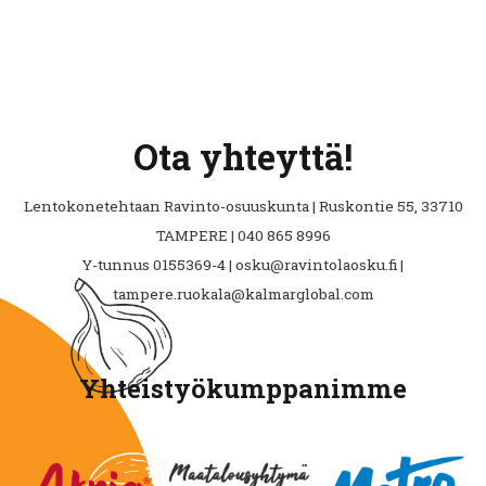
Ota yhteyttä!
Lentokonetehtaan Ravinto-osuuskunta | Ruskontie 55, 33710
TAMPERE | 040 865 8996
Y-tunnus 0155369-4 | osku@ravintolaosku.fi |
tampere.ruokala@kalmarglobal.com
Yhteistyökumppanimme