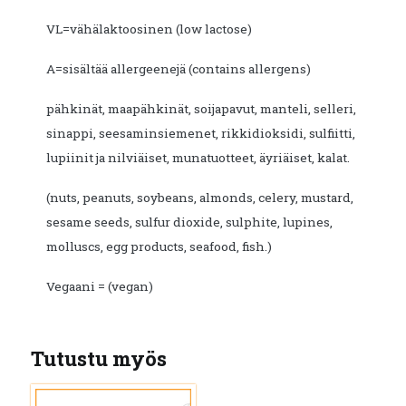
VL=vähälaktoosinen (low lactose)
A=sisältää allergeenejä (contains allergens)
pähkinät, maapähkinät, soijapavut, manteli, selleri,
sinappi, seesaminsiemenet, rikkidioksidi, sulfiitti,
lupiinit ja nilviäiset, munatuotteet, äyriäiset, kalat.
(nuts, peanuts, soybeans, almonds, celery, mustard,
sesame seeds, sulfur dioxide, sulphite, lupines,
molluscs, egg products, seafood, fish.)
Vegaani = (vegan)
Tutustu myös