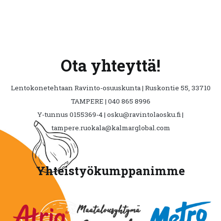
Ota yhteyttä!
Lentokonetehtaan Ravinto-osuuskunta | Ruskontie 55, 33710
TAMPERE | 040 865 8996
Y-tunnus 0155369-4 | osku@ravintolaosku.fi |
tampere.ruokala@kalmarglobal.com
Yhteistyökumppanimme