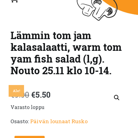
Lämmin tom jam
kalasalaatti, warm tom
yam fish salad (l,g).
Nouto 25.11 klo 10-14.
Ale!
Alkuperäinen
Nykyinen
€
9.90
€
5.50
Varasto loppu
hinta
hinta
Osasto:
Päivän lounaat Rusko
oli:
on: