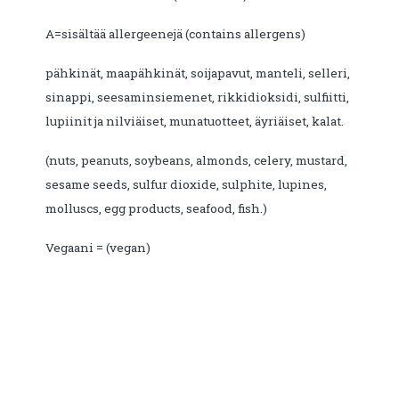
A=sisältää allergeenejä (contains allergens)
pähkinät, maapähkinät, soijapavut, manteli, selleri,
sinappi, seesaminsiemenet, rikkidioksidi, sulfiitti,
lupiinit ja nilviäiset, munatuotteet, äyriäiset, kalat.
(nuts, peanuts, soybeans, almonds, celery, mustard,
sesame seeds, sulfur dioxide, sulphite, lupines,
molluscs, egg products, seafood, fish.)
Vegaani = (vegan)