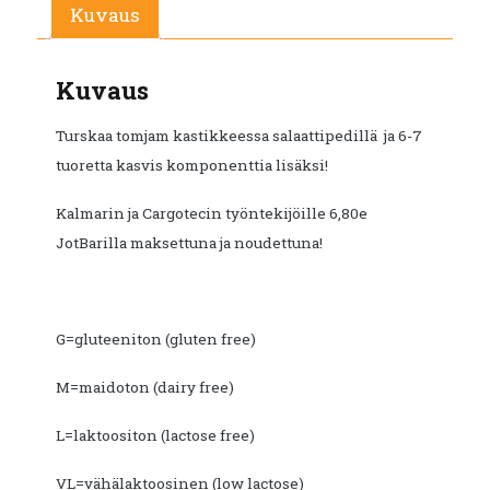
€9.90.
€5.50.
Kuvaus
Kuvaus
Turskaa tomjam kastikkeessa salaattipedillä ja 6-7
tuoretta kasvis komponenttia lisäksi!
Kalmarin ja Cargotecin työntekijöille 6,80e
JotBarilla maksettuna ja noudettuna!
G=gluteeniton (gluten free)
M=maidoton (dairy free)
L=laktoositon (lactose free)
VL=vähälaktoosinen (low lactose)