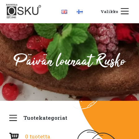
Valikko
Päivän lounaat Rusko
Tuotekategoriat
0 tuotetta