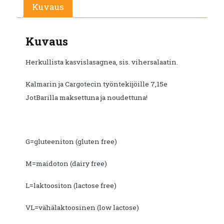
€10.25.
€5.60.
Kuvaus
Kuvaus
Herkullista kasvislasagnea, sis. vihersalaatin.
Kalmarin ja Cargotecin työntekijöille 7,15e
JotBarilla maksettuna ja noudettuna!
G=gluteeniton (gluten free)
M=maidoton (dairy free)
L=laktoositon (lactose free)
VL=vähälaktoosinen (low lactose)