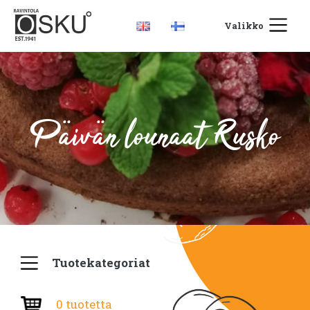
Valikko
Päivän lounaat Rusko
Tuotekategoriat
0 tuotetta