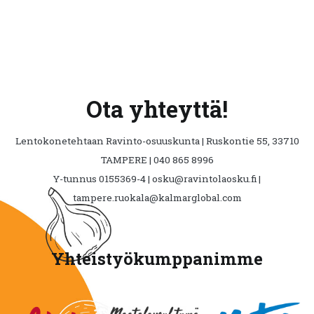
Ota yhteyttä!
Lentokonetehtaan Ravinto-osuuskunta | Ruskontie 55, 33710
TAMPERE | 040 865 8996
Y-tunnus 0155369-4 | osku@ravintolaosku.fi |
tampere.ruokala@kalmarglobal.com
Yhteistyökumppanimme