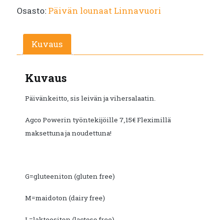
Osasto:
Päivän lounaat Linnavuori
Kuvaus
Kuvaus
Päivänkeitto, sis leivän ja vihersalaatin.
Agco Powerin työntekijöille 7,15€ Fleximillä
maksettuna ja noudettuna!
G=gluteeniton (gluten free)
M=maidoton (dairy free)
L=laktoositon (lactose free)