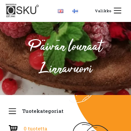
Valikko
Päivän lounaat
Linnavuori
Tuotekategoriat
0 tuotetta