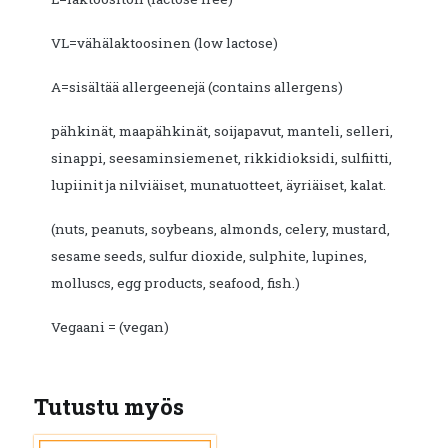
VL=vähälaktoosinen (low lactose)
A=sisältää allergeenejä (contains allergens)
pähkinät, maapähkinät, soijapavut, manteli, selleri,
sinappi, seesaminsiemenet, rikkidioksidi, sulfiitti,
lupiinit ja nilviäiset, munatuotteet, äyriäiset, kalat.
(nuts, peanuts, soybeans, almonds, celery, mustard,
sesame seeds, sulfur dioxide, sulphite, lupines,
molluscs, egg products, seafood, fish.)
Vegaani = (vegan)
Tutustu myös