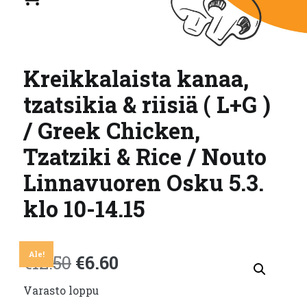
Kreikkalaista kanaa,
tzatsikia & riisiä ( L+G )
/ Greek Chicken,
Tzatziki & Rice / Nouto
Linnavuoren Osku 5.3.
klo 10-14.15
Ale!
Alkuperäinen
Nykyinen
€
12.50
€
6.60
Varasto loppu
hinta
hinta