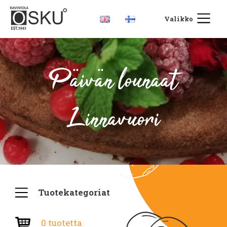
Valikko
Päivän lounaat
Linnavuori
Tuotekategoriat
0 tuotetta