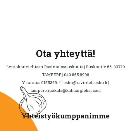
Ota yhteyttä!
Lentokonetehtaan Ravinto-osuuskunta | Ruskontie 55, 33710
TAMPERE | 040 865 8996
Y-tunnus 0155369-4 | osku@ravintolaosku.fi |
tampere.ruokala@kalmarglobal.com
Yhteistyökumppanimme