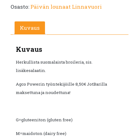
Osasto:
Päivän lounaat Linnavuori
oli:
on:
€12.50.
€6.60.
Kuvaus
Kuvaus
Herkullista suomalaista broileria, sis.
lisäkesalaatin.
Agco Powerin työntekijöille 8,50€ JotBarilla
maksettuna ja noudettuna!
G=gluteeniton (gluten free)
M=maidoton (dairy free)