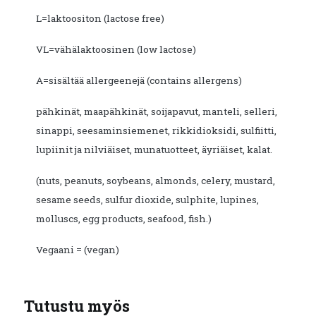
L=laktoositon (lactose free)
VL=vähälaktoosinen (low lactose)
A=sisältää allergeenejä (contains allergens)
pähkinät, maapähkinät, soijapavut, manteli, selleri,
sinappi, seesaminsiemenet, rikkidioksidi, sulfiitti,
lupiinit ja nilviäiset, munatuotteet, äyriäiset, kalat.
(nuts, peanuts, soybeans, almonds, celery, mustard,
sesame seeds, sulfur dioxide, sulphite, lupines,
molluscs, egg products, seafood, fish.)
Vegaani = (vegan)
Tutustu myös