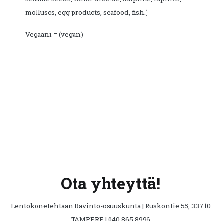
molluscs, egg products, seafood, fish.)
Vegaani = (vegan)
Ota yhteyttä!
Lentokonetehtaan Ravinto-osuuskunta | Ruskontie 55, 33710
TAMPERE | 040 865 8996