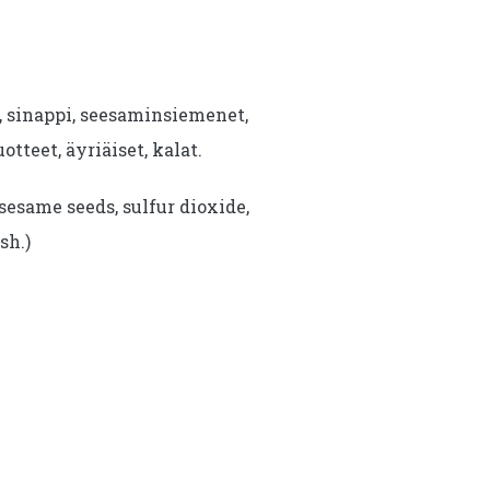
i, sinappi, seesaminsiemenet,
uotteet, äyriäiset, kalat.
sesame seeds, sulfur dioxide,
sh.)