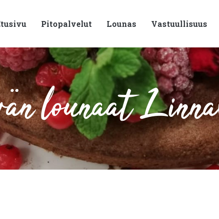
tusivu
Pitopalvelut
Lounas
Vastuullisuus
än lounaat Linna