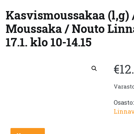
Kasvismoussakaa (l,g) 
Moussaka / Nouto Lin
17.1. klo 10-14.15
€
12
Varast
Osasto
Linnav