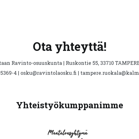
Ota yhteyttä!
aan Ravinto-osuuskunta | Ruskontie 55, 33710 TAMPERE 
5369-4 | osku@ravintolaosku.fi | tampere.ruokala@kal
Yhteistyökumppanimme