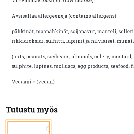
VL=vähälaktoosinen (low lactose)
A=sisältää allergeenejä (contains allergens)
pähkinät, maapähkinät, soijapavut, manteli, seller
rikkidioksidi, sulfiitti, lupiinit ja nilviäiset, munat
(nuts, peanuts, soybeans, almonds, celery, mustard, 
sulphite, lupines, molluscs, egg products, seafood, fi
Vegaani = (vegan)
Tutustu myös