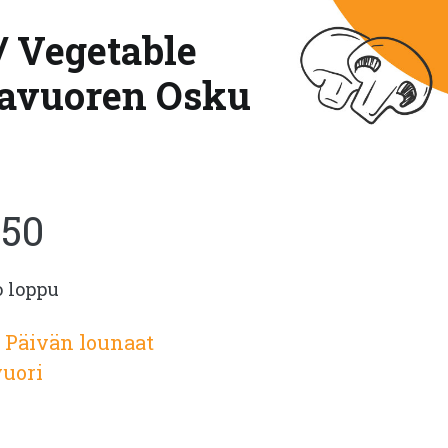
/ Vegetable
navuoren Osku
.50
o loppu
:
Päivän lounaat
uori