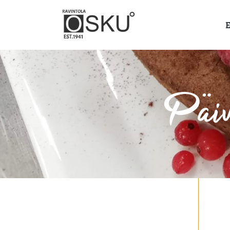
E
Päiv